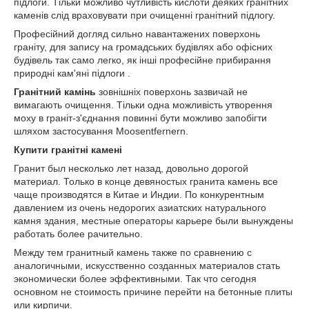
підлоги. Тільки можливо чутливість кислоти деяких гранітних
каменів слід враховувати при очищенні гранітний підлогу.
Професійний догляд сильно навантажених поверхонь
граніту, для запису на громадських будівлях або офісних
будівель так само легко, як інші професійне прибирання
природні кам'яні підлоги .
Гранітний камінь
зовнішніх поверхонь зазвичай не
вимагають очищення. Тільки одна можливість утворення
моху в граніт-з'єднання повинні бути можливо запобігти
шляхом застосування Moosentfernern.
Купити гранітні камені
Гранит был несколько лет назад, довольно дорогой
материал. Только в конце девяностых гранита камень все
чаще производятся в Китае и Индии. По конкурентным
давлением из очень недорогих азиатских натурального
камня здания, местные операторы карьере были вынуждены
работать более рачительно.
Между тем гранитный камень также по сравнению с
аналогичными, искусственно созданных материалов стать
экономически более эффективными. Так что сегодня
основном не стоимость причине перейти на бетонные плиты
или кирпичи.