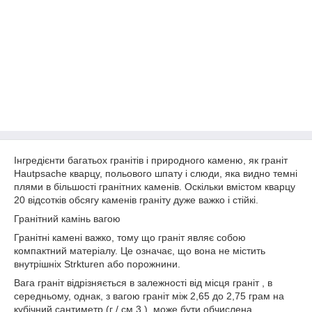
Інгредієнти багатьох гранітів і природного каменю, як граніт
Hautpsache кварцу, польового шпату і слюди, яка видно темні
плями в більшості гранітних каменів. Оскільки вмістом кварцу
20 відсотків обсягу каменів граніту дуже важко і стійкі.
Гранітний камінь вагою
Гранітні камені важко, тому що граніт являє собою
компактний матеріалу. Це означає, що вона не містить
внутрішніх Strkturen або порожнини.
Вага граніт відрізняється в залежності від місця граніт , в
середньому, однак, з вагою граніт між 2,65 до 2,75 грам на
кубічний сантиметр (г / см 3 ), може бути обчислена.