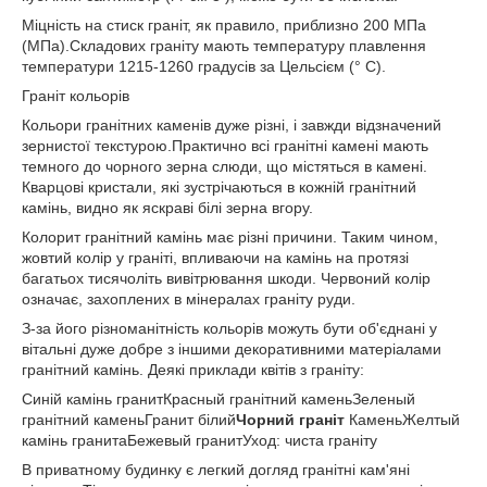
Міцність на стиск граніт, як правило, приблизно 200 МПа
(МПа).Складових граніту мають температуру плавлення
температури 1215-1260 градусів за Цельсієм (° C).
Граніт кольорів
Кольори гранітних каменів дуже різні, і завжди відзначений
зернистої текстурою.Практично всі гранітні камені мають
темного до чорного зерна слюди, що містяться в камені.
Кварцові кристали, які зустрічаються в кожній гранітний
камінь, видно як яскраві білі зерна вгору.
Колорит гранітний камінь має різні причини. Таким чином,
жовтий колір у граніті, впливаючи на камінь на протязі
багатьох тисячоліть вивітрювання шкоди. Червоний колір
означає, захоплених в мінералах граніту руди.
З-за його різноманітність кольорів можуть бути об'єднані у
вітальні дуже добре з іншими декоративними матеріалами
гранітний камінь. Деякі приклади квітів з граніту:
Синій камінь гранитКрасный гранітний каменьЗеленый
гранітний каменьГранит білий
Чорний граніт
КаменьЖелтый
камінь гранитаБежевый гранитУход: чиста граніту
В приватному будинку є легкий догляд гранітні кам'яні