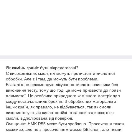
Як
камінь граніт
бути відредаговані?
Є високоякісних смол, які можуть протистояти кислотної
обробки. Але є і там, де можуть бути проблеми.
Взагалі я не рекомендую лікування кислотні очисники без
виконання тесту, тому що тоді це може призвести до появи
плямистої. Це особливо природного кам'яного матеріалу з
сходу постачальників брехня. В оброблених матеріалів з
інших країн, як правило, не відбувається, так як смоли
використовуються кислотостійкі та запаси залишаються
смоли, відполірована від поверхні.
Очищення HMK R55 може бути зроблено. Просочення також
можливо, але не з просоченням wasserlößlichen, але тільки