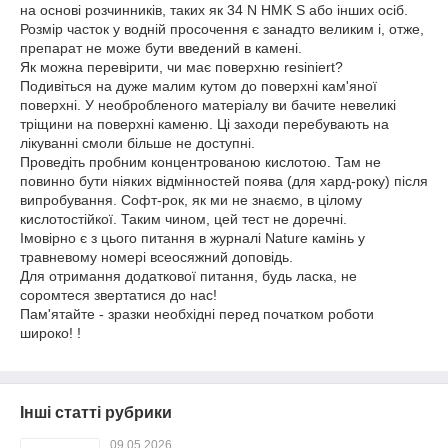
на основі розчинників, таких як 34 N HMK S або інших осіб.
Розмір часток у водній просочення є занадто великим і, отже,
препарат не може бути введений в камені.
Як можна перевірити, чи має поверхню resiniert?
Подивіться на дуже малим кутом до поверхні кам'яної
поверхні. У необробленого матеріалу ви бачите невеликі
тріщини на поверхні каменю. Ці заходи перебувають на
лікуванні смоли більше не доступні.
Проведіть пробним концентрованою кислотою. Там не
повинно бути ніяких відмінностей поява (для хард-року) після
випробування. Софт-рок, як ми не знаємо, в цілому
кислотостійкої. Таким чином, цей тест не доречні.
Імовірно є з цього питання в журналі Nature камінь у
травневому номері всеосяжний доповідь.
Для отримання додаткової питання, будь ласка, не
соромтеся звертатися до нас!
Пам'ятайте - зразки необхідні перед початком роботи
широко! !
Інші статті рубрики
09.05.2026