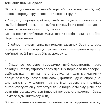
темноцветних мінералів
Після їх установки у земній корі або на поверхні (Буття),
основні породи згруповані в три основні групи:
- Якщо ці породи зробити, щоб охолодити і помістити в
глибині формі тонких до грубих кристалічних порід поширені
в більшості великих тіл = плутонами
імен в рок-чи глибинних магматичних порід, таких як габро,
Норі, пироксенита
- В області голови таких плутонами зазвичай беруть штраф
середньозернисті породи в різних стовпцях ширина = простір
кам'яної греблі для дамб ім'я: долерита
2
- Якщо це основне переважно дрібнозернистий, часто
оснащені везикулярного порах гірських порід або на поверхні
відбуваються = вулканітів / Eruptiva ім'я для магматичних
порід: базальту, базальтові лави.(Примітка: дуже спрощена,
але загальне уявлення, так як інші умови, як і раніше
використовуються у літературі та на національному рівні, але
вони підпорядковуються індустрії природного каменю і більш
наукове відмінність служити)
Згідно з вищезазначеним топоніми також відрізняється від