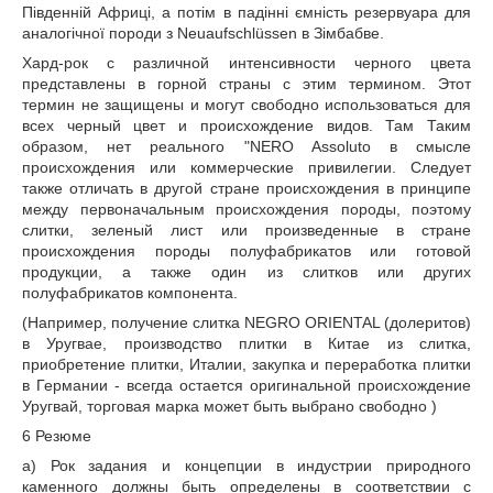
Південній Африці, а потім в падінні ємність резервуара для
аналогічної породи з Neuaufschlüssen в Зімбабве.
Хард-рок с различной интенсивности черного цвета
представлены в горной страны с этим термином. Этот
термин не защищены и могут свободно использоваться для
всех черный цвет и происхождение видов. Там Таким
образом, нет реального "NERO Assoluto в смысле
происхождения или коммерческие привилегии. Следует
также отличать в другой стране происхождения в принципе
между первоначальным происхождения породы, поэтому
слитки, зеленый лист или произведенные в стране
происхождения породы полуфабрикатов или готовой
продукции, а также один из слитков или других
полуфабрикатов компонента.
(Например, получение слитка NEGRO ORIENTAL (долеритов)
в Уругвае, производство плитки в Китае из слитка,
приобретение плитки, Италии, закупка и переработка плитки
в Германии - всегда остается оригинальной происхождение
Уругвай, торговая марка может быть выбрано свободно )
6 Резюме
а) Рок задания и концепции в индустрии природного
каменного должны быть определены в соответствии с