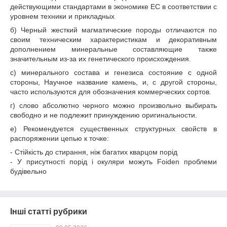
действующими стандартами в экономике ЕС в соответствии с
уровнем техники и прикладных
б) Черный жесткий магматические породы отличаются по
своим техническим характеристикам и декоративным
дополнением минеральные составляющие также
значительным из-за их генетического происхождения.
с) минерального состава и генезиса состояние с одной
стороны, Научное название камень, и, с другой стороны,
часто используются для обозначения коммерческих сортов.
г) слово абсолютно черного можно произвольно выбирать
свободно и не подлежит принуждению оригинальности.
е) Рекомендуется существенных структурных свойств в
распоряжении цепью к точке:
- Стійкість до стирання, ніж багатих кварцом порід
- У присутності порід і окуляри можуть Foiden проблеми
будівельно
Інші статті рубрики