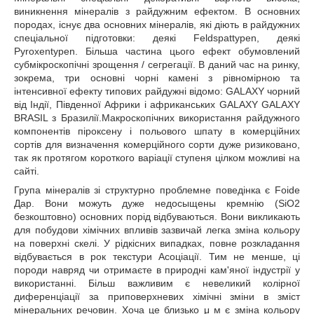
виникнення мінералів з райдужним ефектом. В основних
породах, існує два основних мінералів, які діють в райдужних
спеціальної підготовки: деякі Feldspattypen, деякі
Pyroxentypen. Більша частина цього ефект обумовлений
субмікроскопічні зрощення / сегрегації. В даний час на ринку,
зокрема, три основні чорні камені з рівномірною та
інтенсивної ефекту типових райдужні відомо: GALAXY чорний
від Індії, Південної Африки і африканських GALAXY GALAXY
BRASIL з Бразилії.Макроскопічних використання райдужного
компонентів піроксену і польового шпату в комерційних
сортів для визначення комерційного сорти дуже ризиковано,
так як протягом короткого варіації ступеня цілком можливі на
сайті.
Група мінералів зі структурно проблемне поведінка є Foide
Дар. Вони можуть дуже недосыщены кремнію (SiO2
безкоштовно) основних порід відбуваються. Вони викликають
для побудови хімічних впливів зазвичай легка зміна кольору
на поверхні скелі. У рідкісних випадках, повне розкладання
відбувається в рок текстури Асоціації. Тим не менше, ці
породи навряд чи отримаєте в природні кам'яної індустрії у
використанні. Більш важливим є невеликий колірної
диференціації за приповерхневих хімічні зміни в зміст
мінеральних речовин. Хоча це близько μ м є зміна кольору