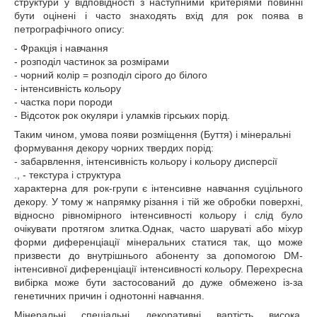
структури у відповідності з наступними критеріями повинні
бути оцінені і часто знаходять вхід для рок поява в
петрографічного опису:
- Фракція і навчання
- розподіл частинок за розмірами
- чорний колір = розподіл сірого до білого
- інтенсивність кольору
- частка пори породи
- Відсоток рок окуляри і уламків гірських порід.
Таким чином, умова появи розміщення (Буття) і мінеральні
формування декору чорних твердих порід:
- забарвлення, інтенсивність кольору і кольору дисперсії
., - текстура і структура
характерна для рок-групи є інтенсивне навчання суцільного
декору. У тому ж напрямку різання і тій же обробки поверхні,
відносно рівномірного інтенсивності кольору і слід було
очікувати протягом злитка.Однак, часто шаруваті або міхур
форми диференціації мінеральних статися так, що може
призвести до внутрішнього абоненту за допомогою DM-
інтенсивної диференціації інтенсивності кольору. Перехресна
вибірка може бути застосований до дуже обмежено із-за
генетичних причин і однотонні навчання.
Мінеральні спеціальні декоративні вартість висока,