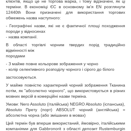
клієнтів, якщо це не торгова марка, і тому відзначені, як ці
терміни. В економіці ЄС в основному ім'я EN розглянути
12440th Вони призначені для використання торгових
обмежень назва наступного:
- Географічні назви, які не є фактичної площі походження
породи у відносинах
- назва компанії.
В області торгівлі чорним твердих порід традиційно
відмінності між
породами
- З майже повне кольорове зображення у чорно
- колір селективного розподілу чорного і сірого до білого
застосовуються.
У майже повністю характерний чорний зображення Тканина
потім, як "абсолютно чорного", що використовується в різних
мовних версій в комерційні назви терміна.
Умови: Nero Assoluto (італійська) NEGRO Absoluto (іспанська),
Absoluto Прету (порт) ABSOLUT чорний (англійська) =
абсолютна чорна (або змішаних в мовах)
Цей термін був вперше використаний, ймовірно, італійськими
компаніями для Gabbronorit з області депозит Rustemburgin