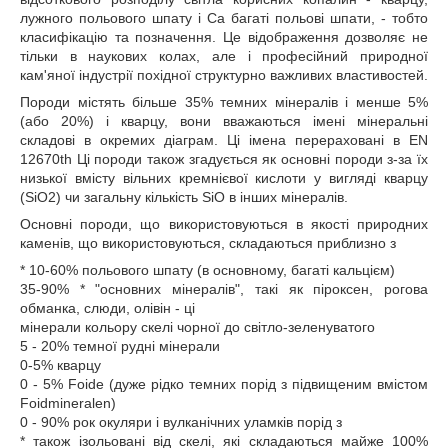
лужного польового шпату і Ca багаті польові шпати, - тобто
класифікацію та позначення. Це відображення дозволяє не
тільки в наукових колах, але і професійний природної
кам'яної індустрії похідної структурно важливих властивостей.
Породи містять більше 35% темних мінералів і менше 5%
(або 20%) і кварцу, вони вважаються імені мінеральні
складові в окремих діаграм. Ці імена перераховані в EN
12670th Ці породи також згадується як основні породи з-за їх
низької вмісту вільних кремнієвої кислоти у вигляді кварцу
(SiO2) чи загальну кількість SiO в інших мінералів.
Основні породи, що використовуються в якості природних
каменів, що використовуються, складаються приблизно з
* 10-60% польового шпату (в основному, багаті кальцієм)
35-90% * "основних мінералів", такі як піроксен, рогова
обманка, слюди, олівін - ці
мінерали кольору скелі чорної до світло-зеленуватого
5 - 20% темної рудні мінерали
0-5% кварцу
0 - 5% Foide (дуже рідко темних порід з підвищеним вмістом
Foidmineralen)
0 - 90% рок окуляри і вулканічних уламків порід з
* також ізольовані від скелі, які складаються майже 100%