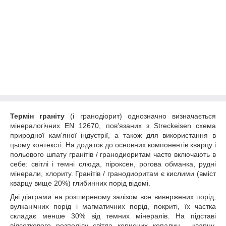
Термін граніту
(і гранодіорит) однозначно визначається
мінералогічних EN 12670, пов'язаних з Streckeisen схема
природної кам'яної індустрії, а також для використання в
цьому контексті. На додаток до основних компонентів кварцу і
польового шпату гранітів / гранодиоритам часто включають в
себе: світлі і темні слюда, піроксен, рогова обманка, рудні
мінерали, хлориту. Гранітів / гранодиоритам є кислими (вміст
кварцу вище 20%) глибинних порід відомі.
Дві діаграми на розширеному залізом все вивержених порід,
вулканічних порід і магматичних порід, покриті, їх частка
складає менше 30% від темних мінералів. На підставі
відсоткового розподілу світла корисних копалин - кварцу,