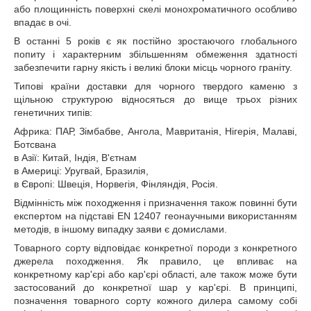
або площинність поверхні скелі монохроматичного особливо
впадає в очі.
В останні 5 років є як постійно зростаючого глобального
попиту і характерним збільшенням обмеження здатності
забезпечити гарну якість і великі блоки місць чорного граніту.
Типові країни доставки для чорного твердого каменю з
щільною структурою відносяться до вище трьох різних
генетичних типів:
Африка: ПАР, Зімбабве, Ангола, Мавританія, Нігерія, Малаві,
Ботсвана
в Азії: Китай, Індія, В'єтнам
в Америці: Уругвай, Бразилія,
в Європі: Швеція, Норвегія, Фінляндія, Росія.
Відмінність між походження і призначення також повинні бути
експертом на підставі EN 12407 геонаучными використанням
методів, в іншому випадку заяви є домислами.
Товарного сорту відповідає конкретної породи з конкретного
джерела походження. Як правило, це впливає на
конкретному кар'єрі або кар'єрі області, але також може бути
застосований до конкретної шар у кар'єрі. В принципі,
позначення товарного сорту кожного дилера самому собі