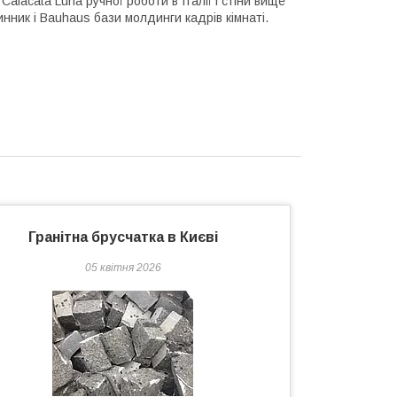
Calacata Luna ручної роботи в Італії і стіни вище
нник і Bauhaus бази молдинги кадрів кімнаті.
Гранітна брусчатка в Києві
05 квітня 2026