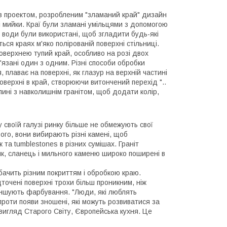
 з проектом, розробленим "зламаний край" дизайн
і мийки. Краї були зламані умільцями з допомогою
ні води були використані, щоб згладити будь-які
ься краях м'яко полірованій поверхні стільниці.
оверхнею тупий край, особливо на розі двох
язані один з одним. Різні способи обробки
 плаває на поверхні, як глазур на верхній частині
верхні в край, створюючи витончений перехід "..
олині з навколишнім гранітом, щоб додати колір,
 у своїй галузі ринку більше не обмежують свої
ого, вони вибирають різні камені, щоб
 та tumblestones в різних сумішах. Граніт
к, сланець і мильного каменю широко поширені в
 бачить різним покриттям і обробкою краю.
точені поверхні трохи більш проникним, ніж
меншують фарбування. "Люди, які люблять
 проти появи зношені, які можуть розвиватися за
вигляд Старого Світу, Європейська кухня. Це