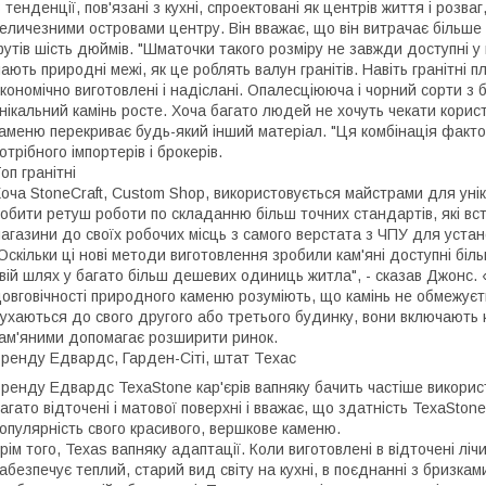
 тенденції, пов'язані з кухні, спроектовані як центрів життя і розва
еличезними островами центру. Він вважає, що він витрачає більше 
утів шість дюймів. "Шматочки такого розміру не завжди доступні у 
ають природні межі, як це роблять валун гранітів. Навіть гранітні 
кономічно виготовлені і надіслані. Опалесціююча і чорний сорти з 
нікальний камінь росте. Хоча багато людей не хочуть чекати корис
аменю перекриває будь-який інший матеріал. "Ця комбінація фактор
отрібного імпортерів і брокерів.
оп гранітні
оча StoneCraft, Custom Shop, використовується майстрами для уніка
обити ретуш роботи по складанню більш точних стандартів, які вс
агазини до своїх робочих місць з самого верстата з ЧПУ для устан
Оскільки ці нові методи виготовлення зробили кам'яні доступні бі
вій шлях у багато більш дешевих одиниць житла", - сказав Джонс. 
овговічності природного каменю розуміють, що камінь не обмежуєть
ухаються до свого другого або третього будинку, вони включають 
ам'яними допомагає розширити ринок.
ренду Едвардс, Гарден-Сіті, штат Техас
ренду Едвардс TexaStone кар'єрів вапняку бачить частіше використ
агато відточені і матової поверхні і вважає, що здатність TexaSto
опулярність свого красивого, вершкове каменю.
рім того, Texas вапняку адаптації. Коли виготовлені в відточені ліч
абезпечує теплий, старий вид світу на кухні, в поєднанні з бризка