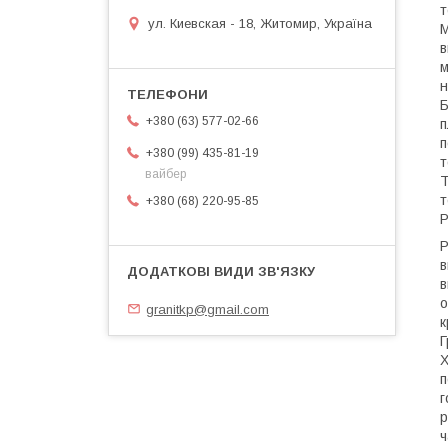
т
ул. Киевская - 18, Житомир, Україна
М
в
м
н
Б
+380 (63) 577-02-66
п
п
+380 (99) 435-81-19
т
вайбер
Т
т
+380 (68) 220-95-85
Р
Р
в
в
о
granitkp@gmail.com
к
Г
Х
п
г
р
ч