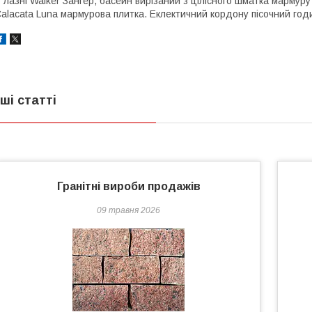
 лазні Walker Зангер, басейн вирізаний з цілісного шматка мармуру 
alacata Luna мармурова плитка. Еклектичний кордону пісочний годи
нші статті
Гранітні вироби продажів
09 травня 2026