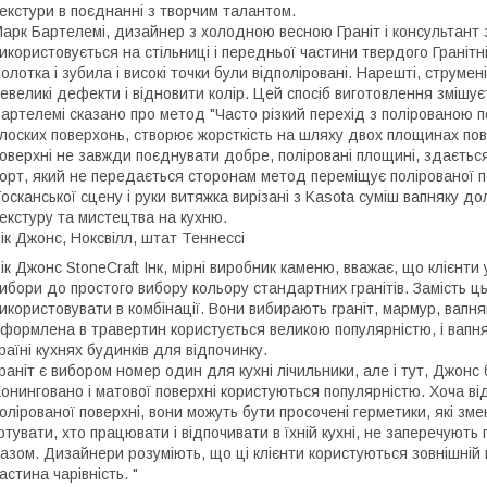
екстури в поєднанні з творчим талантом.
арк Бартелемі, дизайнер з холодною весною Граніт і консультант
икористовується на стільниці і передньої частини твердого Гранітн
олотка і зубила і високі точки були відполіровані. Нарешті, струме
евеликі дефекти і відновити колір. Цей спосіб виготовлення змішуєт
артелемі сказано про метод "Часто різкий перехід з полірованою п
лоских поверхонь, створює жорсткість на шляху двох площинах пов'
оверхні не завжди поєднувати добре, поліровані площині, здається,
орт, який не передається сторонам метод переміщує полірованої по
осканської сцену і руки витяжка вирізані з Kasota суміш вапняку д
екстуру та мистецтва на кухню.
ік Джонс, Ноксвілл, штат Теннессі
ік Джонс StoneCraft Інк, мірні виробник каменю, вважає, що клієнти
ибори до простого вибору кольору стандартних гранітів. Замість ць
икористовувати в комбінації. Вони вибирають граніт, мармур, вапняк
формлена в травертин користується великою популярністю, і вапня
раїні кухнях будинків для відпочинку.
раніт є вибором номер один для кухні лічильники, але і тут, Джонс
онинговано і матової поверхні користуються популярністю. Хоча від
олірованої поверхні, вони можуть бути просочені герметики, які з
отувати, хто працювати і відпочивати в їхній кухні, не заперечують
азом. Дизайнери розуміють, що ці клієнти користуються зовнішній 
астина чарівність. "