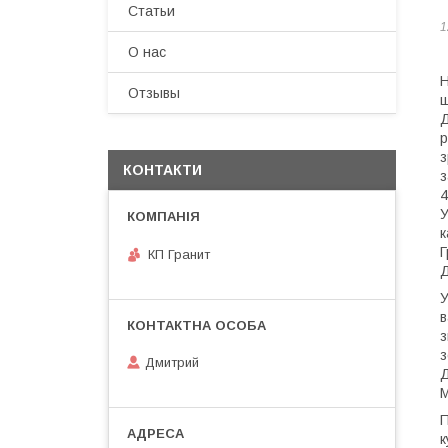
Статьи
1
О нас
Н
Отзывы
щ
Д
р
з
КОНТАКТИ
з
4
У
к
Г
КП Гранит
Д
У
в
з
з
Дмитрий
Д
М
П
к