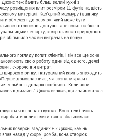
г, Джонс теж бачить більш великі кухні з
часу розміщення плит розміром 11 футів на шість
кожному матеріалі. Кар'єрний мармуру і вапняку
плити обмежені до розміру, який може бути
більшою готовністю доступні, але попит на більш
тувальницьких імпорту, колір сталості природного
ів збільшило час він витрачає на пошук
льного погляду попит клієнтів, і він все ще хоче
тановлюють свою роботу один від одного, деякі
овки , скорочення витрат.
льш широкого ринку, натуральний камінь знаходить
«Перше домовласників, які зазнали краси і
ся мільйонів доларів особняків., Коли вони
камінь в дизайні." Джонс вважає, що знайомство з
овуються в ваннах і кухнях. Вона теж бачить
ne виробляти великі плити також збільшилася
ильник поверхні згаданих Рік Джонс, камінь
ми впав назад у формі ромба, вона створює