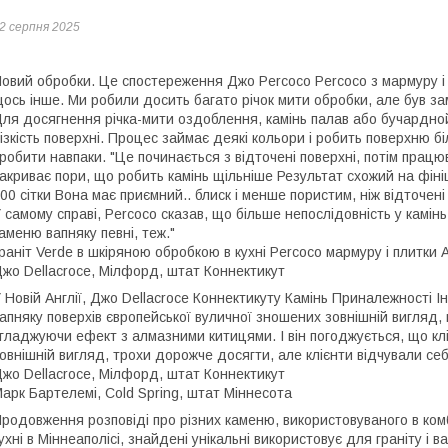
2 серпня 2025
овий обробки. Це спостереження Джо Percoco Percoco з мармуру і п
ось інше. Ми робили досить багато річок мити обробки, але був з
ля досягнення річка-мити оздоблення, камінь палав або бучардной
ізкість поверхні. Процес займає деякі кольори і робить поверхню
робити навпаки. "Це починається з відточені поверхні, потім працю
акриває пори, що робить камінь щільніше Результат схожий на фіні
00 сітки Вона має приємний.. блиск і менше пористим, ніж відточені 
 самому справі, Percoco сказав, що більше непослідовність у камі
аменю вапняку певні, теж."
раніт Verde в шкіряною обробкою в кухні Percoco мармуру і плитки А
жо Dellacroce, Мілфорд, штат Коннектикут
 Новій Англії, Джо Dellacroce Коннектикуту Камінь Приналежності 
апняку поверхів європейської вуличної зношених зовнішній вигляд,
гладжуючи ефект з алмазними китицями. І він погоджується, що кл
овнішній вигляд, трохи дорожче досягти, але клієнти відчували себе
жо Dellacroce, Мілфорд, штат Коннектикут
арк Бартелемі, Cold Spring, штат Міннесота
родовження розповіді про різних каменю, використовуваного в комб
ухні в Міннеаполісі, знайдені унікальні використовує для граніту і 