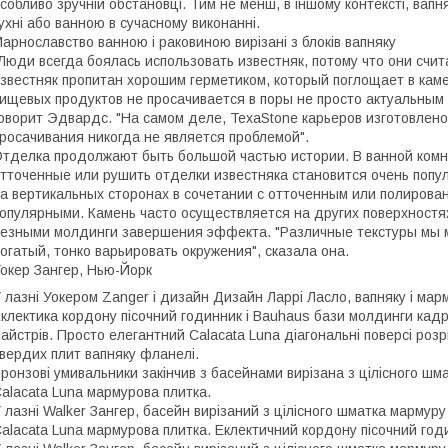
собливо зручній обстановці. Тим не менш, в іншому контексті, вапня
ухні або ванною в сучасному виконанні.
арнославство ванною і раковиною вирізані з блоків вапняку
Люди всегда боялась использовать известняк, потому что они счит
звестняк пропитан хорошим герметиком, который поглощает в каме
ищевых продуктов не просачивается в поры не просто актуальным 
оворит Эдвардс. "На самом деле, TexaStone карьеров изготовлено
росачивания никогда не является проблемой".
тделка продолжают быть большой частью истории. В ванной ком
тточенные или рушить отделки известняка становится очень попу
а вертикальных сторонах в сочетании с отточенным или полирова
опулярными. Камень часто осуществляется на других поверхностях 
езными молдинги завершения эффекта. "Различные текстуры мы м
огатый, тонко варьировать окружения", сказала она.
окер Зангер, Нью-Йорк
 лазні Уокером Zanger і дизайн Дизайн Ларрі Ласло, вапняку і м
клектика кордону пісочний годинник і Bauhaus бази молдинги кадр
айстрів. Просто елегантний Calacata Luna діагональні поверсі роз
вердих плит вапняку фланелі.
ронзові умивальники закінчив з басейнами вирізана з цілісного шмат
alacata Luna мармурова плитка.
 лазні Walker Зангер, басейн вирізаний з цілісного шматка мармуру 
alacata Luna мармурова плитка. Еклектичний кордону пісочний годи