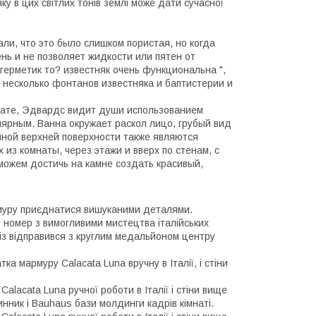
ку в цих світлих тонів землі може дати сучасної
али, что это было слишком пористая, но когда
нь и не позволяет жидкости или пятен от
герметик то? известняк очень функциональна ",
 несколько фонтанов известняка и баптистерии и
нате, Эдвардс видит души использованием
лярным. Ванна окружает раскол лицо, грубый вид
нной верхней поверхности также являются
из комнаты, через этажи и вверх по стенам, с
ожем достичь на камне создать красивый,
армуру приєднатися вишуканими деталями.
 номер з вимогливими мистецтва італійських
різ відправився з круглим медальйоном центру
ка мармуру Calacata Luna вручну в Італії, і стіни
Calacata Luna ручної роботи в Італії і стіни вище
нник і Bauhaus бази молдинги кадрів кімнаті.