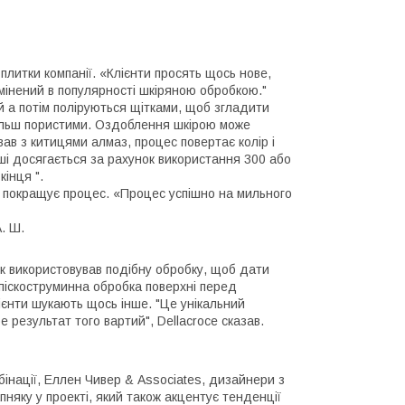
литки компанії. «Клієнти просять щось нове,
амінений в популярності шкіряною обробкою."
 а потім поліруються щітками, щоб згладити
 більш пористими. Оздоблення шкірою може
вав з китицями алмаз, процес повертає колір і
ші досягається за рахунок використання 300 або
кінця ".
нь покращує процес. «Процес успішно на мильного
. Ш.
Інк використовував подібну обробку, щоб дати
 піскоструминна обробка поверхні перед
ієнти шукають щось інше. "Це унікальний
 результат того вартий", Dellacroce сказав.
інації, Еллен Чивер & Associates, дизайнери з
вапняку у проекті, який також акцентує тенденції