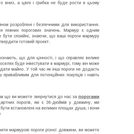
о вниз, а цвілі і грибка не буде рости в цьому
ином розроблені і безпечними для використання.
ня певних порогових значень. Мармур є одним
те бути спокійні, знаючи, що ваші пороги мармуру
твердити готовий проект.
изнають, що для цінності, і що справляє велике
оселях буде інвестувати в мармурі, тому він може
ати майно. У той час як інші пороги не додасть
 привабливим для потенційних покупців і навіть
так що ви можете звернутися до нас за
порогами
артних порогів, які є 36-дюймів у довжину, ми
ь бути встановлені на великих площах душа, і вони
и
ити мармурові пороги різної довжини, ви можете