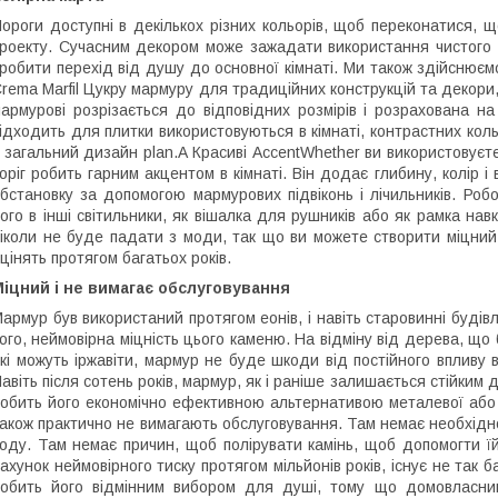
ороги доступні в декількох різних кольорів, щоб переконатися, 
роекту. Сучасним декором може зажадати використання чистого 
робити перехід від душу до основної кімнаті. Ми також здійснюєм
rema Marfil Цукру мармуру для традиційних конструкцій та декори,
армурові розрізається до відповідних розмірів і розрахована на
ідходить для плитки використовуються в кімнаті, контрастних кол
 загальний дизайн plan.A Красиві AccentWhether ви використовуєт
оріг робить гарним акцентом в кімнаті. Він додає глибину, колір і
бстановку за допомогою мармурових підвіконь і лічильників. Ро
ого в інші світильники, як вішалка для рушників або як рамка на
іколи не буде падати з моди, так що ви можете створити міцний 
цінять протягом багатьох років.
іцний і не вимагає обслуговування
армур був використаний протягом еонів, і навіть старовинні будівлі
ого, неймовірна міцність цього каменю. На відміну від дерева, що
кі можуть іржавіти, мармур не буде шкоди від постійного впливу 
авіть після сотень років, мармур, як і раніше залишається стійким 
обить його економічно ефективною альтернативою металевої або д
акож практично не вимагають обслуговування. Там немає необхіднос
оду. Там немає причин, щоб полірувати камінь, щоб допомогти 
ахунок неймовірного тиску протягом мільйонів років, існує не та
обить його відмінним вибором для душі, тому що домовласник