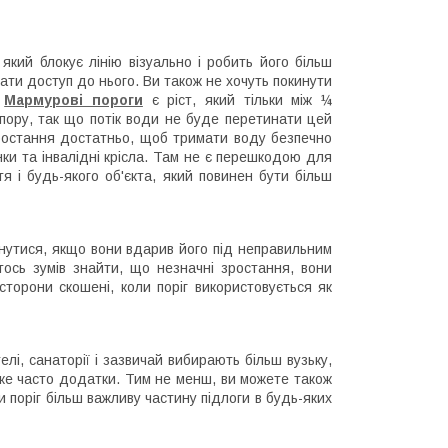
який блокує лінію візуально і робить його більш
и доступ до нього. Ви також не хочуть покинути
.
Мармурові пороги
є ріст, який тільки між ¼
ору, так що потік води не буде перетинати цей
зростання достатньо, щоб тримати воду безпечно
ки та інвалідні крісла. Там не є перешкодою для
я і будь-якого об'єкта, який повинен бути більш
кнутися, якщо вони вдарив його під неправильним
хтось зумів знайти, що незначні зростання, вони
торони скошені, коли поріг використовується як
лі, санаторії і зазвичай вибирають більш вузьку,
уже часто додатки. Тим не менш, ви можете також
 поріг більш важливу частину підлоги в будь-яких