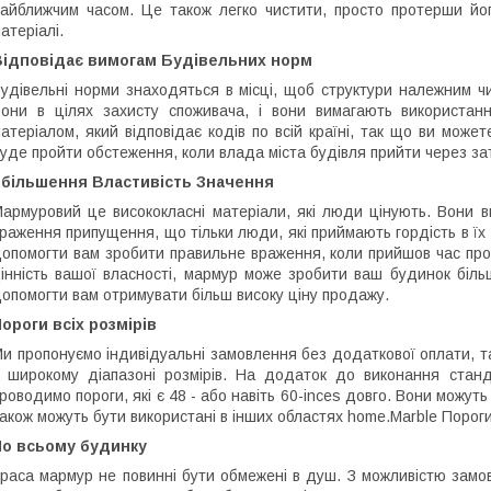
айближчим часом. Це також легко чистити, просто протерши йог
атеріалі.
Відповідає вимогам Будівельних норм
удівельні норми знаходяться в місці, щоб структури належним ч
они в цілях захисту споживача, і вони вимагають використан
атеріалом, який відповідає кодів по всій країні, так що ви може
уде пройти обстеження, коли влада міста будівля прийти через за
Збільшення Властивість Значення
армуровий це висококласні матеріали, які люди цінують. Вони в
раження припущення, що тільки люди, які приймають гордість в їх 
опомогти вам зробити правильне враження, коли прийшов час прод
інність вашої власності, мармур може зробити ваш будинок більш
опомогти вам отримувати більш високу ціну продажу.
ороги всіх розмірів
и пропонуємо індивідуальні замовлення без додаткової оплати, 
 широкому діапазоні розмірів. На додаток до виконання станд
роводимо пороги, які є 48 - або навіть 60-inces довго. Вони можут
акож можуть бути використані в інших областях home.Marble Порог
По всьому будинку
раса мармур не повинні бути обмежені в душ. З можливістю замов