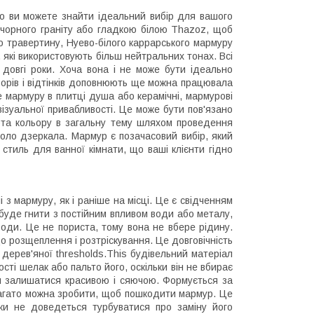
що ви можете знайти ідеальний вибір для вашого
чорного граніту або гладкою білою Thazoz, щоб
о травертину, Нуево-білого каррарського мармуру
 які використовують більш нейтральних тонах. Всі
 довгі роки. Хоча вона і не може бути ідеально
ьорів і відтінків доповнюють ще можна працювала
е мармуру в плитці душа або керамічні, мармурові
 візуальної привабливості. Це може бути пов'язано
бота кольору в загальну тему шляхом проведення
вколо дзеркала. Мармур є позачасовий вибір, який
стиль для ванної кімнати, що ваші клієнти гідно
 з мармуру, як і раніше на місці. Це є свідченням
 буде гнити з постійним впливом води або металу,
води. Це не пориста, тому вона не вбере рідину.
до розщеплення і розтріскування. Це довговічність
ерев'яної thresholds.This будівельний матеріал
ті шелак або пальто його, оскільки він не вбирає
їй залишатися красивою і сяючою. Формується за
к багато можна зробити, щоб пошкодити мармур. Це
и не доведеться турбуватися про заміну його