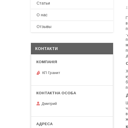
Статьи
1
О нас
П
в
Отзывы
-
п
м
КОНТАКТИ
п
д
С
Х
КП Гранит
к
б
п
Ш
Дмитрий
ч
в
ж
К