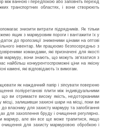
ір між ванною і передпокою або заповніть перехід
ажких транспортних областях, і вони створюють
помагає знизити витрати підрядників. Як тільки
ожемо ящик з мармуровим пороги і вантажити їх у
одаток до пропозиції зниженими цінами на оптові
більного інвентар. Ми працюємо безпосередньо з
 довіреними командами, які призначені для якості
ів мармуру, вони знають, що можуть зв'язатися з
нас найбільш конкурентоспроможні ціни на якісну
ні камені, які відповідають їх вимогам.
ацювати як наждачний папір і зіпсувати поверхню
щення поліуретанові плити між індивідуальними
, що ви отримаєте високу якість, недоторканими
 місці, залишивши захисні шари на місці, поки ви
це до власнику для захисту мармуру та запобігання
дах для захоплення бруду і очищення регулярно.
ги мармур, але він все ще може трапитися, якщо
о очищення для захисту мармуровою обробкою і