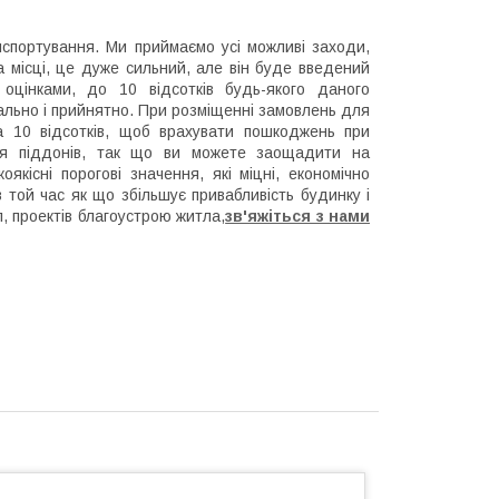
нспортування. Ми приймаємо усі можливі заходи,
 місці, це дуже сильний, але він буде введений
оцінками, до 10 відсотків будь-якого даного
ально і прийнятно. При розміщенні замовлень для
 10 відсотків, щоб врахувати пошкоджень при
для піддонів, так що ви можете заощадити на
кісні порогові значення, які міцні, економічно
той час як що збільшує привабливість будинку і
, проектів благоустрою житла,
зв'яжіться з нами