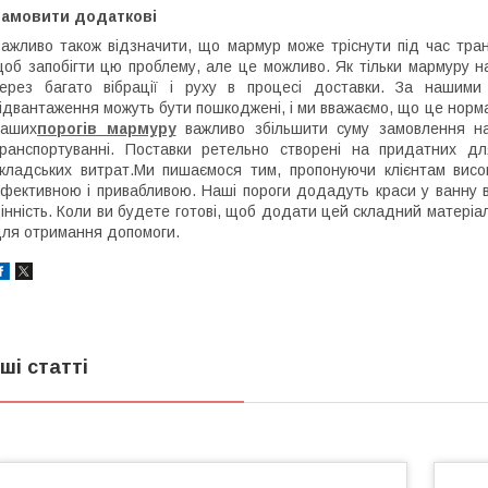
Замовити додаткові
ажливо також відзначити, що мармур може тріснути під час тра
об запобігти цю проблему, але це можливо. Як тільки мармуру на
ерез багато вібрації і руху в процесі доставки. За нашими 
ідвантаження можуть бути пошкоджені, і ми вважаємо, що це норм
наших
порогів мармуру
важливо збільшити суму замовлення на
ранспортуванні. Поставки ретельно створені на придатних 
кладських витрат.Ми пишаємося тим, пропонуючи клієнтам високоя
фективною і привабливою. Наші пороги додадуть краси у ванну в 
інність. Коли ви будете готові, щоб додати цей складний матеріал
ля отримання допомоги.
нші статті