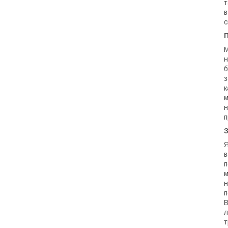
т
в
с
М
н
б
з
к
м
н
п
Я
в
п
м
н
п
В
л
т