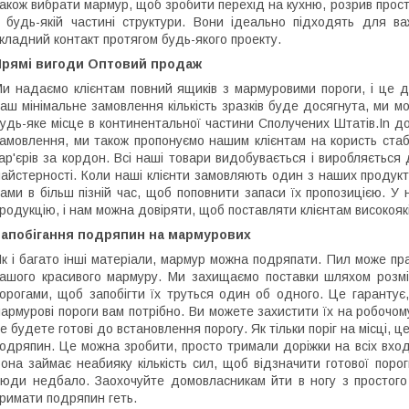
акож вибрати мармур, щоб зробити перехід на кухню, розрив прост
 будь-якій частині структури. Вони ідеально підходять для в
кладний контакт протягом будь-якого проекту.
Прямі вигоди Оптовий продаж
и надаємо клієнтам повний ящиків з мармуровими пороги, і це до
аш мінімальне замовлення кількість зразків буде досягнута, ми м
удь-яке місце в континентальної частини Сполучених Штатів.In д
амовлення, ми також пропонуємо нашим клієнтам на користь ста
ар'єрів за кордон. Всі наші товари видобувається і виробляється
айстерності. Коли наші клієнти замовляють один з наших продукт
ами в більш пізній час, щоб поповнити запаси їх пропозицією. У 
родукцію, і нам можна довіряти, щоб поставляти клієнтам високоякіс
Запобігання подряпин на мармурових
к і багато інші матеріали, мармур можна подряпати. Пил може пр
ашого красивого мармуру. Ми захищаємо поставки шляхом розмі
орогами, щоб запобігти їх труться один об одного. Це гарантує
армурові пороги вам потрібно. Ви можете захистити їх на робочому
е будете готові до встановлення порогу. Як тільки поріг на місці, 
одряпин. Це можна зробити, просто тримали доріжки на всіх вхо
она займає неабияку кількість сил, щоб відзначити готової поро
юди недбало. Заохочуйте домовласникам йти в ногу з простог
римати подряпин геть.