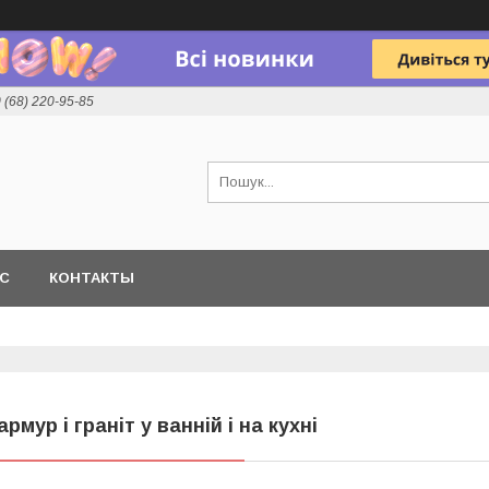
 (68) 220-95-85
АС
КОНТАКТЫ
армур і граніт у ванній і на кухні