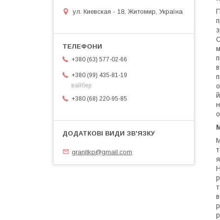
П
ул. Киевская - 18, Житомир, Україна
п
з
C
м
п
+380 (63) 577-02-66
в
+380 (99) 435-81-19
п
вайбер
о
й
+380 (68) 220-95-85
н
о
М
М
т
granitkp@gmail.com
я
Н
р
т
в
р
р