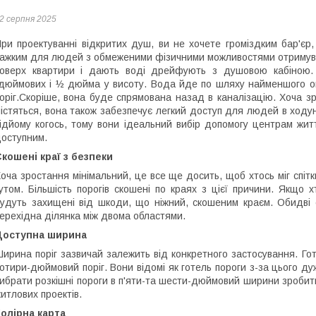
2 серпня 2025
ри проектуванні відкритих душ, ви не хочете громіздким бар'єр, 
ажким для людей з обмеженими фізичними можливостями отримуват
поверх квартири і дають воді дрейфують з душовою кабіною
дюймових і ½ дюйма у висоту. Вода йде по шляху найменшого оп
оріг.Скоріше, вона буде спрямована назад в каналізацію. Хоча 
істяться, вона також забезпечує легкий доступ для людей в ходун
ідйому когось, тому вони ідеальний вибір допомогу центрам житт
оступним.
кошені краї з безпеки
оча зростання мінімальний, це все ще досить, щоб хтось міг спіт
утом. Більшість порогів скошені по краях з цієї причини. Якщо 
удуть захищені від шкоди, що ніжний, скошеним краєм. Обидві с
ерехідна ділянка між двома областями.
Доступна ширина
ирина поріг зазвичай залежить від конкретного застосування. Готе
отири-дюймовий поріг. Вони відомі як готель пороги з-за цього д
ибрати розкішні пороги в п'яти-та шести-дюймовий ширини зробити
итлових проектів.
олірна карта