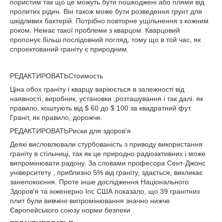
пористим так що це можуть бути пошкоджені або плями від
пролитих рідин. Він також може бути розведення грунт для
шкідливих бактерій. Потрібно повторне ущільнення з кожним
роком. Немає такої проблеми з кварцом. Кварцовий
пропонує більш послідовний погляд, тому що в той час, як
спроектований граніту є природним.
РЕДАКТИРОВАТЬСтоимость
Ціна обох граніту і кварцу варіюється в залежності від
наявності, виробник, установки ,розташування і так далі. як
правило, коштують від $ 60 до $ 100 за квадратний фут.
Граніт, як правило, дорожче.
РЕДАКТИРОВАТЬРиски для здоров'я
Деякі висловлювали стурбованість з приводу використання
граніту в стільниці, так як це природно радіоактивних і може
випромінювати радону. За словами професора Сент-Джонс
університету , приблизно 5% від граніту, здається, викликає
занепокоєння. Проте інше дослідження Національного
Здоров'я та інженерно Inc США показало, що 39 гранітних
плит були вивчені випромінювання значно нижче
Європейського союзу норми безпеки .