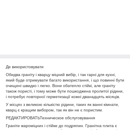
Де використовувати
Обидва граніту і кварцу міцний вибір, і так гарні для кухні,
який буде отримувати багато використання, і що повинні бути
очищені швидко і легко. Вони обатепло стійкі, але граніту
також пористі, і тому може бути пошкоджена пролитої рідини,
і потребує повторної герметизації кожні дванадцять місяців.
У місцях з великою кількістю рідини, таких як ванні кімнати,
кварц є кращим вибором, так як він не є пористим.
РЕДАКТИРОВАТЬТехническое обслуговування
Граніти жароміцних і стійке до подряпин. Гранітна плита є