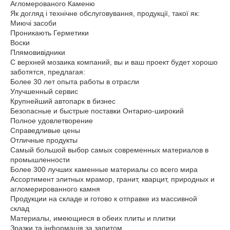
Агломерованого Каменю
Як догляд і технічне обслуговування, продукції, такої як:
Миючі засоби
Проникають Герметики
Воски
Плямовивідники
С верхней мозаика компаний, вы и ваш проект будет хорошо
заботятся, предлагая:
Более 30 лет опыта работы в отрасли
Улучшенный сервис
Крупнейший автопарк в бизнес
Безопасные и быстрые поставки Онтарио-широкий
Полное удовлетворение
Справедливые цены
Отличные продукты
Самый большой выбор самых современных материалов в
промышленности
Более 300 лучших каменные материалы со всего мира
Ассортимент элитных мрамор, гранит, кварцит, природных и
агломерированного камня
Продукции на складе и готово к отправке из массивной
склад
Материалы, имеющиеся в обеих плиты и плитки
Зразки та інформація за запитом