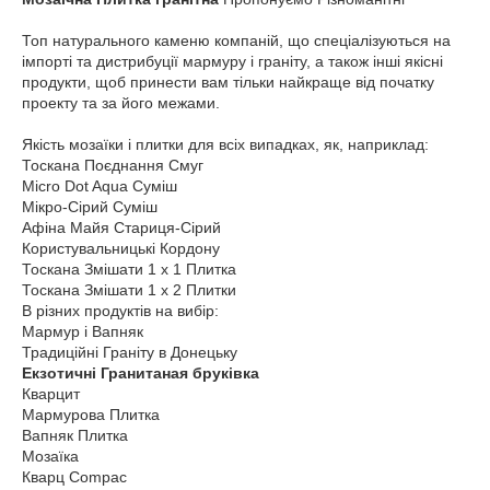
Топ натурального каменю компаній, що спеціалізуються на
імпорті та дистрибуції мармуру і граніту, а також інші якісні
продукти, щоб принести вам тільки найкраще від початку
проекту та за його межами.
Якість мозаїки і плитки для всіх випадках, як, наприклад:
Тоскана Поєднання Смуг
Micro Dot Aqua Суміш
Мікро-Сірий Суміш
Афіна Майя Стариця-Сірий
Користувальницькі Кордону
Тоскана Змішати 1 x 1 Плитка
Тоскана Змішати 1 x 2 Плитки
В різних продуктів на вибір:
Мармур і Вапняк
Традиційні Граніту в Донецьку
Екзотичні Гранитаная бруківка
Кварцит
Мармурова Плитка
Вапняк Плитка
Мозаїка
Кварц Compac