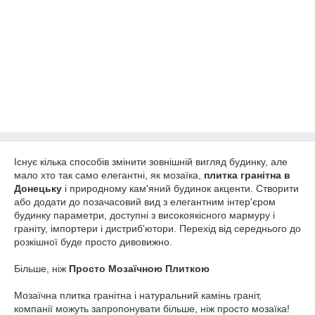
Існує кілька способів змінити зовнішній вигляд будинку, але
мало хто так само елегантні, як мозаїка,
плитка гранітна в
Донецьку
і природному кам'яний будинок акценти. Створити
або додати до позачасовий вид з елегантним інтер'єром
будинку параметри, доступні з високоякісного мармуру і
граніту, імпортери і дистриб'ютори. Перехід від середнього до
розкішної буде просто дивовижно.
Більше, ніж
Просто Мозаїчною Плиткою
Мозаїчна плитка гранітна і натуральний камінь граніт,
компанії можуть запропонувати більше, ніж просто мозаїка!