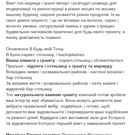
Візит топ-мармур і граніт імпорт і розподіл сховище для
модернізації та реконструкції в різних місцях по всьому
вашому будинку, широке розмаїття різних продуктів. Із-за
своєї дивної міцності, і це не впливає на вологих, сирих і
вологих умовах, натуральний камінь є одним з кращих
будівельних матеріалів практично для будь-якого проекту, в
якому довговічність повинні.
Оновлення В Будь-якій Точці:
В Кухні-паркет, стільниці, і backsplashes
Ванна кімната з граніту
- паркет,стільниці,і showerinteriors
Пральня -
підлоги і стільниці з граніту та мармуру
Всередині живих і розважальних районів - настінні мозаїки і
бар стільниці
За межами життя і розважальних районів - патіо камені і
відкритий бар стільниці
Топ
натурального каменю граніту
компаній готові зробити
ваш інтер'єр мрії збуваються. Вони можуть допомогти вам
вибрати правильний вибір, подивіться, і готово, щоб
допомогти вам задовольнити і перевершити ваші оздоблення
та ремонт цілей. Відвідати свої виставкові зали для Еспресо
та задоволення fromyour перший візит у завершений проект.
Мозаїчна Плитка гранітна
Пропонуємо Різноманітні