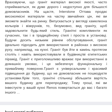
Враховуючи, що граніт матеріал високої якості, часто
сприймаються, як дуже дорого і недоступно для більшості
домовласників. На щастя, Interstone Оттава продає
високоякісні матеріали на частку звичайних цін, які ви
зможете знайти на ринку. Випускається у вигляді хамелеона
кольорів і візерунків, то, безумовно, вид граніту, щоб
задовольнити будь-який стиль. Гранітні компліменти як
сучасних, так і в традиційному стилі і проста в установці.
Будучи досить низьким рівнем обслуговування, граніт
ідеально підходить для використання в районах з високою
руху, наприклад, на кухні. Граніт був йти в камінь протягом
століть і навіть використовували в будівництві єгипетських
пірамід. Граніт є приголомшливо вражає при використанні в
домашніх умовах, і це забезпечує функціональну і
привабливу поверхню.Граніт є універсальним і красивий
підвищення до будинку, що не домовласник не пошкодуєте
установки.Крім того, гранітні стільниці збільшити вартість
вашого будинку для перепродажу; Тому гроші, які ви
інвестуєте у вашій кухні Renos повертається до вас і багато
іншого ...