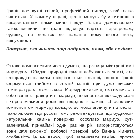
Граніт дає кухні свіжий, професійний вигляд, який легко
чиститься. У самому справі, граніт можуть бути очищені з
використанням тільки мило і воду. Багато домовласники
також виявили, що граніт підвищує вартість перепродажу
будинку, на додаток до надання йому нічого нотку
вишуканості.
Поверхня, яка чинить опір подряпин, плям, або печіння.
Оттава домовласники часто думаю, що різниця між гранітом і
мармуром. Обидва природні камені добувають із землі, але
насправді вони сильно відрізняються один від одного. Граніт
формується глибоко в земній мантії при дуже високих
температурах і дуже важко. Мармуровий сім'я, яка включає в
себе вапняк, травертин і мармур, починається як осаду скелі
і через мільйони років він твердне в камінь. З основним
компонентом мармуру кальцію, це може вплинути на кислот,
таких як оцет і цитрусові, тому рекомендується, що будь-який
натуральний камінь поверхню, особливо мармур, бути
запечатані, принаймні один раз на рік, використовуються
вони для кухонної робочої поверхні або Ванна кімната
особливість.Це не важко, щоб запечатати камінь; просто