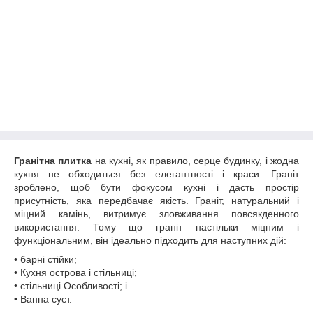
Гранітна плитка
на кухні, як правило, серце будинку, і жодна
кухня не обходиться без елегантності і краси. Граніт
зроблено, щоб бути фокусом кухні і дасть простір
присутність, яка передбачає якість. Граніт, натуральний і
міцний камінь, витримує зловживання повсякденного
використання. Тому що граніт настільки міцним і
функціональним, він ідеально підходить для наступних дій:
• барні стійки;
• Кухня острова і стільниці;
• стільниці Особливості; і
• Ванна суєт.