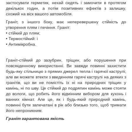
застосувати герметик, нехай сидять і замочити в протягом
декількох годин, а потім позитивних ефектів з залишку,
схожий на віск вашого автомобіля.
Граніт, з іншого боку, має неперевершену стійкість до
утворення плям і печіння. Граніт:
• стійкий до плям;
• Термостійкий: і
• Антимікробна.
Граніт-стійкий до зазубрин, тріщин, або порушення при
повсякденному використанні. Ви завжди повинні захистити
будь-яку стільницю з прямих джерел тепла і гарячої каструлі;
але ви можете втекти з введенням гарячі каструлі на деяких з
гранітів, що ви не помістіть їх ні на природних тріщин у
камінь, ні по шву. Це стійкий до подряпин камінь може стояти
до вологи, що робить його відмінним вибором для кухонь і
ванних кімнат. Але це, як і будь-який природний камінь,
повинні бути запечатані в рік або близько того, щоб тримати
його непроникним.
Граніт гарантована якість