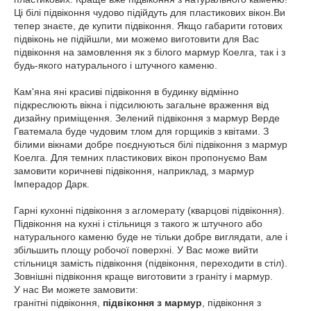
Ці білі підвіконня чудово підійдуть для пластикових вікон.Ви
тепер знаєте, де купити підвіконня.
Якщо габарити готових
підвіконь не підійшли, ми можемо виготовити для Вас
підвіконня на замовлення як з білого мармур Коелга, так і з
будь-якого натурального і штучного каменю.
Кам'яна яні красиві підвіконня в будинку відмінно
підкреслюють вікна і підсилюють загальне враження від
дизайну приміщення.
Зелений підвіконня з мармур Верде
Гватемала буде чудовим тлом для горщиків з квітами.
З
білими вікнами добре поєднуються білі підвіконня з мармур
Коелга.
Для темних пластикових вікон пропонуємо Вам
замовити коричневі підвіконня, наприклад, з мармур
Імперадор Дарк.
Гарні кухонні підвіконня з агломерату (кварцові підвіконня).
Підвіконня на кухні і стільниця з такого ж штучного або
натурального каменю буде не тільки добре виглядати, але і
збільшить площу робочої поверхні.
У Вас може вийти
стільниця замість підвіконня (підвіконня, переходити в стіл).
Зовнішні підвіконня краще виготовити з граніту і мармур.
У нас Ви можете замовити:
гранітні підвіконня,
підвіконня з мармур
, підвіконня з