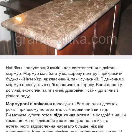
Найбільш популярний камінь для виготовлення підвіконь -
мармур.
Мармур має багату кольорову палітру і прикрасити
будь-який інтер'єр, як класичний, так і сучасний.
Підвіконня з
мармур поєднують в собі практичність і красу.
Вони прості у
догляді, екологічні та гігієнічні, довговічні і стійкі до впливів
різного роду.
Мармурові підвіконня
прослужать Вам не один десяток
років і при цьому не втратять свій первинний вигляд.
Ви можете купити готові
підвіконня оптом
і в роздріб в нашій
компанії.
На ці підвіконня з каменю ціна не велика, а
естетичного задоволення набагато більше, ніж від
пластикових.
Краще вже підвіконня з натурального каменю!