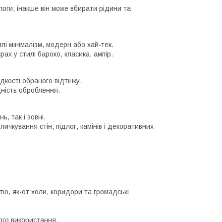
оги, інакше він може вбирати рідини та
лі мінімалізм, модерн або хай-тек.
рах у стилі бароко, класика, ампір.
кості обраного відтінку.
ність оброблення.
, так і зовні.
ичкування стін, підлог, камінів і декоративних
стю, як-от холи, коридори та громадські
ого використання.