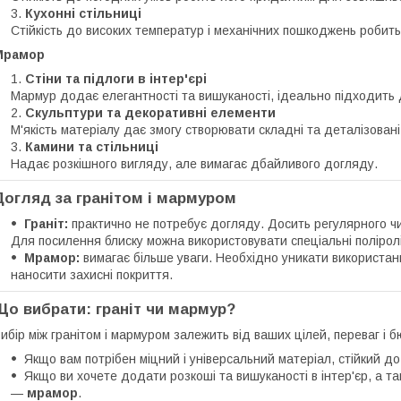
Кухонні стільниці
Стійкість до високих температур і механічних пошкоджень робит
Мрамор
Стіни та підлоги в інтер'єрі
Мармур додає елегантності та вишуканості, ідеально підходить д
Скульптури та декоративні елементи
М'якість матеріалу дає змогу створювати складні та деталізован
Камини та стільниці
Надає розкішного вигляду, але вимагає дбайливого догляду.
Догляд за гранітом і мармуром
Граніт:
практично не потребує догляду. Досить регулярного 
Для посилення блиску можна використовувати спеціальні поліролі
Мрамор:
вимагає більше уваги. Необхідно уникати використанн
наносити захисні покриття.
Що вибрати: граніт чи мармур?
ибір між гранітом і мармуром залежить від ваших цілей, переваг і 
Якщо вам потрібен міцний і універсальний матеріал, стійкий до
Якщо ви хочете додати розкоші та вишуканості в інтер'єр, а та
—
мрамор
.