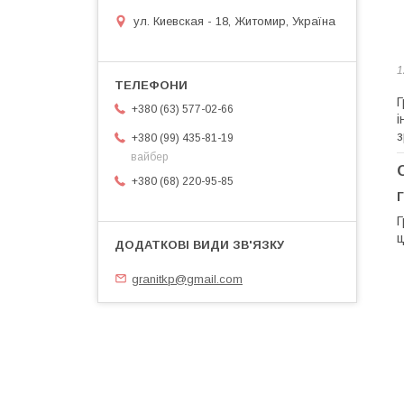
ул. Киевская - 18, Житомир, Україна
1
Г
+380 (63) 577-02-66
і
з
+380 (99) 435-81-19
вайбер
+380 (68) 220-95-85
Г
Г
ц
granitkp@gmail.com