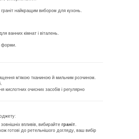
ь граніт найкращим вибором для кухонь.
ля ванних кімнат і віталень.
і форми.
чищення м'якою тканиною й мильним розчином.
.
я кислотних очисних засобів і регулярно
бюджету:
 зовнішніх впливів, вибирайте
граніт
.
кож готові до ретельнішого догляду, ваш вибір