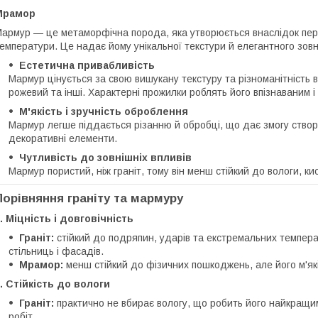
Мрамор
армур — це метаморфічна порода, яка утворюється внаслідок пере
емператури. Це надає йому унікальної текстури й елегантного зовн
Естетична привабливість
Мармур цінується за свою вишукану текстуру та різноманітність ві
рожевий та інші. Характерні прожилки роблять його впізнаваним і
М'якість і зручність оброблення
Мармур легше піддається різанню й обробці, що дає змогу створ
декоративні елементи.
Чутливість до зовнішніх впливів
Мармур пористий, ніж граніт, тому він менш стійкий до вологи, к
Порівняння граніту та мармуру
. Міцність і довговічність
Граніт:
стійкий до подряпин, ударів та екстремальних температ
стільниць і фасадів.
Мрамор:
менш стійкий до фізичних пошкоджень, але його м'як
. Стійкість до вологи
Граніт:
практично не вбирає вологу, що робить його найкращим
робіт.