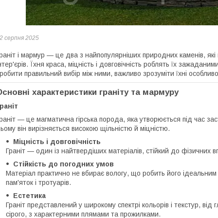
2 серпня 2025
раніт і мармур — це два з найпопулярніших природних каменів, які
нтер'єрів. Їхня краса, міцність і довговічність роблять їх зажадан
робити правильний вибір між ними, важливо зрозуміти їхні особливо
Основні характеристики граніту та мармуру
раніт
раніт — це магматична гірська порода, яка утворюється під час за
ьому він вирізняється високою щільністю й міцністю.
Міцність і довговічність
Граніт — один із найтвердіших матеріалів, стійкий до фізичних в
Стійкість до погодних умов
Матеріал практично не вбирає вологу, що робить його ідеальним 
пам'яток і тротуарів.
Естетика
Граніт представлений у широкому спектрі кольорів і текстур, від
сірого, з характерними плямами та прожилками.