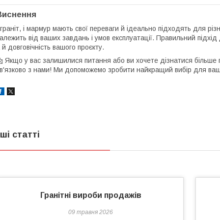
Виснення
 граніт, і мармур мають свої переваги й ідеально підходять для різн
алежить від ваших завдань і умов експлуатації. Правильний підхід 
 й довговічність вашого проєкту.
 Якщо у вас залишилися питання або ви хочете дізнатися більше п
в'язково з нами! Ми допоможемо зробити найкращий вибір для ваш
нші статті
Гранітні вироби продажів
09 травня 2026