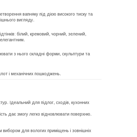
творення вапняку під дією високого тиску та
ішнього вигляду.
дтінків: білий, кремовий, чорний, зелений,
 елегантним.
ювати з нього складні форми, скульптури та
ислот і механічних пошкоджень.
ур. Ідеальний для підлог, сходів, кухонних
ість дає змогу легко відновлювати поверхню.
 вибором для вологих приміщень і зовнішніх