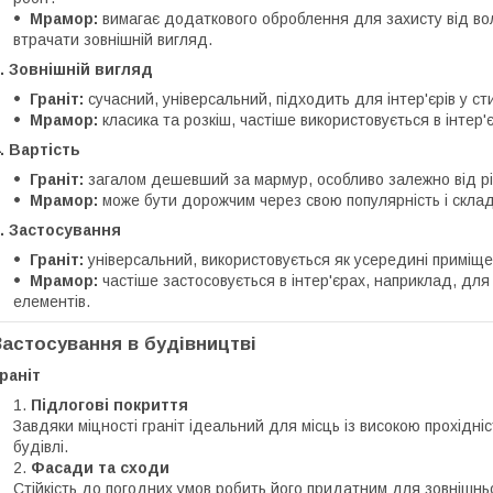
Мрамор:
вимагає додаткового оброблення для захисту від вол
втрачати зовнішній вигляд.
. Зовнішній вигляд
Граніт:
сучасний, універсальний, підходить для інтер'єрів у сти
Мрамор:
класика та розкіш, частіше використовується в інтер'є
. Вартість
Граніт:
загалом дешевший за мармур, особливо залежно від рід
Мрамор:
може бути дорожчим через свою популярність і склад
. Застосування
Граніт:
універсальний, використовується як усередині приміщень
Мрамор:
частіше застосовується в інтер'єрах, наприклад, для л
елементів.
Застосування в будівництві
раніт
Підлогові покриття
Завдяки міцності граніт ідеальний для місць із високою прохідні
будівлі.
Фасади та сходи
Стійкість до погодних умов робить його придатним для зовнішнь