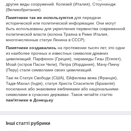
другие виды сооружений. Колизей (Италия), Стоунхендж
(Великобритания).
Памятники так же используются
для передачи
исторической или политической информации. Они могут
быть использованы для укрепления первенства современной
политической власти (колона Траяна в Риме Италия,
многочисленные статуи Ленина в СССР).
Памятники создавались
на протяжении тысяч лет, это одни
из наиболее прочных и известных символов древних
цивилизаций. Парфенон (Греция), пирамиды Гизы (Египет),
Моай (остров Пасхи Чили), Петра (Иордания), Мачу-Пикчу
(Перу) стали символами своих цевилизаций.
Такі як Статуя Свободи (США), Ейфелева вежа (Франція),
Тадж-Махал (Індія), статуя Христа Спасителя (Бразилія)
посилання або знаковими емблемами або національними
символами в сучасних державах. Також читайте статтю
пам'ятники в Донецьку
Інші статті рубрики