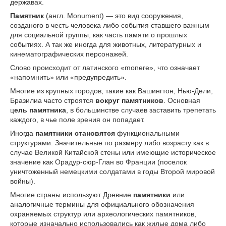
державах.
Памятник
(англ. Monument) — это вид сооружения,
созданого в честь человека либо события ставшего важным
для социальной группы, как часть памяти о прошлых
событиях. А так же иногда для животных, литературных и
кинематографических персонажей.
Слово происходит от латинского «monere», что означает
«напомнить» или «предупредить».
Многие из крупных городов, такие как Вашингтон, Нью-Дели,
Бразилиа часто строятся
вокруг памятников
. Основная
ц
ель памятника
, в большинстве случаев заставить трепетать
каждого, в чье поле зрения он попадает.
Иногда
памятники становятся
функциональными
структурами. Значительные по размеру либо возрасту как в
случае Великой Китайской стены или имеющие историческое
значение как Орадур-сюр-Глан во Франции (поселок
уничтоженный немецкими солдатами в годы Второй мировой
войны).
Многие страны используют Древние
памятники
или
аналогичные термины для официального обозначения
охраняемых структур или археологических памятников,
которые изначально использовались как жилые дома либо