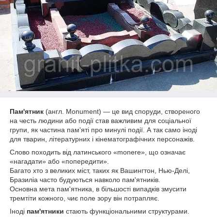
Пам'ятник
(англ. Monument) — це вид споруди, створеного
на честь людини або події став важливим для соціальної
групи, як частина пам'яті про минулі події. А так само іноді
для тварин, літературних і кінематографічних персонажів.
Слово походить від латинського «monere», що означає
«нагадати» або «попередити».
Багато хто з великих міст, таких як Вашингтон, Нью-Делі,
Бразиліа часто будуються навколо пам'ятників.
Основна мета пам'ятника, в більшості випадків змусити
тремтіти кожного, чиє поле зору він потрапляє.
Іноді
пам'ятники
стають функціональними структурами.