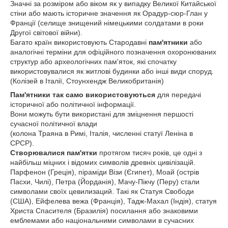
Значні за розміром або віком як у випадку Великої Китайської
стіни або мають історичне значення як Орадур-сюр-Глан у
Франції (селище знищений німецькими солдатами в роки
Другої світової війни).
Багато країн використовують Стародавні
пам'ятники
або
аналогічні терміни для офіційного позначення охоронюваних
структур або археологічних пам'яток, які спочатку
використовувалися як житлові будинки або інші види споруд.
(Колізей в Італії, Стоунхендж Великобританія)
Пам'ятники так само використовуються
для передачі
історичної або політичної інформації.
Вони можуть бути використані для зміцнення першості
сучасної політичної влади
(колона Траяна в Римі, Італія, численні статуї Леніна в
СРСР).
Створювалися пам'ятки
протягом тисяч років, це одні з
найбільш міцних і відомих символів древніх цивілізацій.
Парфенон (Греція), піраміди Візи (Єгипет), Моай (острів
Пасхи, Чилі), Петра (Йорданія), Мачу-Пікчу (Перу) стали
символами своїх цевилизаций. Такі як Статуя Свободи
(США), Ейфелева вежа (Франція), Тадж-Махал (Індія), статуя
Христа Спасителя (Бразилія) посилання або знаковими
емблемами або національними символами в сучасних