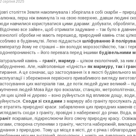
2 серпня 2025
овгі століття Земля накопичувала і зберігала в собі скарби – приро
алюнка, перш ніж викинула їх на свою поверхню, давши людині ско
юди навчилися користуватися цими дарами: добувати, обробляти,
Відсічемо все зайве», щоб отримати задумане – так було в давнину
ехнології обробки не мають перешкод, природний камінь стає цілк
собливо в будівництві. Легко піддається
шліфуванню й полірув
емператур йому не страшні – він володіє морозостійкістю, так і те
одонепроникність – його перевага перед іншими
будівельними м
атуральний камінь –
граніт, мармур
– цілком екологічний, за ним 
абрудненню. Але, найголовніше «гідність»
як мармуру, так і гран
тирання. А це означає, що застосування їх в якості будівельного 
ксплуатації і збереження первісного привабливого вигляду виготов
астосування цих матеріалів там, де потік людей дуже великий – пі
купчення людей Мова йде про вокзалах, станціях, метрополітенах
ля цих цілей ні дерево – воно руйнується під впливом дощу, води, 
уйнується.
Сходи зі сходами
з мармуру або граніту прослужать ду
е втратять природної краси: забарвлення цих природних каменів 
иглядають сходи з граніту, провідні з набережної до річки. Вода, 
раніт
яскравіше, підкреслюючи його сяючу природну красу. Освіжаю
огами, створена ступенями з граніту, чистота набережній, викладе
днання з природою. Тому це місце в місті, де є річка і облагород
любленим місцем зустрічей, прогулянок, і, навіть не дивлячись на 