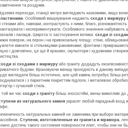
самітнення та роздумів.
ідземні переходи, станції метро виглядають казковими, якщо вон
пластинами
. Особливий вишукування надають
сходи з мармуру і
і стінами або, навпаки, контрастують з ними, благо, різноманітніст
антазувати і експериментувати. Особливого значення набувають ці 
окзалів і палаців. Широта їх застосування велика:
сходи зі схода
ижні поверхи, на перон і на привокзальну площу; стіни, облицьован
уалетні кімнати зі стільницями-раковинами; фонтани і прикрашають 
іцно і довговічно, це ще й красиво, скульптори і художники створ
истецтва.
Сходи зі сходами з мармуру
або граніту додадуть ексклюзивність
риватного будови. Враховуючи меншу прохідність в даному випадк
уде виглядати більш естетично, але цей камінь потребує більш рет
оєднуватися і з паркетним покриттям підлоги, і металевою обробко
нтер'єр і сучасний стиль.
 той же час
сходи з граніту
більш зносостійкі, менш вимогливі до
Ступени из натурального камня
украсят любой парадный вход и 
афе.
игиеничность натуральных камней не заменима при выборе материа
ассейнов.
Ступени, изготовленные из гранита и мрамора
, ле
ожно достичь такого состояния поверхности плит, чтобы они не б