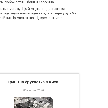
м любой сауны, бани и бассейна.
ть в усьому. Це й міцність і довговічність
а вході: адже навіть одні
сходи з мармуру або
ній витвір мистецтва, підкреслять його
Гранітна брусчатка в Києві
05 квітня 2026