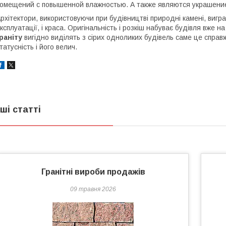
омещений с повышенной влажностью. А также являются украшение
рхітектори, використовуючи при будівництві природні камені, виграю
ксплуатації, і краса. Оригінальність і розкіш набуває будівля вже н
раніту
вигідно виділять з сірих одноликих будівель саме це справж
татусність і його велич.
нші статті
Гранітні вироби продажів
09 травня 2026