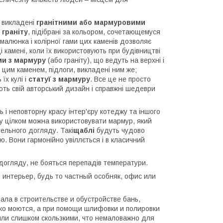
и викладені
гранітними або мармуровими
 граніту
, підібрані за кольором, сочетающемуся
ь малюнка і колірної гами цих каменів дозволяє
камені, коли їх використовують при будівництві
ми з мармуру
(або граніту), що ведуть на верхні і
і цим каменем, підлоги, викладені ним же;
їх кулі і
статуї з мармуру
. Все це не просто
юють свій авторський дизайн і справжні шедеври
 і неповторну красу інтер'єру котеджу та іншого
у цілком можна використовувати мармур, який
ельного догляду. Такі
щаблі
будуть чудово
ю. Вони гармонійно увіллється і в класичний
 догляду, не бояться перепадів температури.
интерьер, будь то частный особняк, офис или
ла в строительстве и обустройстве бань,
гко моются, а при помощи шлифовки и полировки
ыли слишком скользкими, что немаловажно для