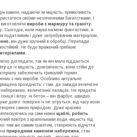
дні камені, надаючи їм міцність, примхливість
ристатися своїми незліченними багатствами. І
 виготовляти
вироби з мармуру та граніту
.
. Сьогодні, коли наука на межі фантастики, а
ом податливим і дуже затребуваним матеріалом,
анню
, він дуже зручний в обробці. Перепади
рмостійкий. Не буде вражений грибком:
атеріалами
.
легко доглядати, так як він мало піддається
іту
це їх міцність, довговічність, вони стійкі до
матеріалу забезпечить тривалий термін
лених з них виробів. Особливо актуальне
двищена прохідність; і там, де завжди величезні
, набережних, величезних палацах. Не придатні
сонця і вітру; ні бетон – він фарбує, швидко
же довго: поверхні їх не зітруться; від часу вони
створені самою природою. Дуже красиво
виплескуючись на самі нижні
щаблі, робить
чий повітря з крапельками води, міцність під
ної тим же самим гранітом, створюють відчуття
жена
природним каменем набережна
, стає
величезну кількість людей – місцем для