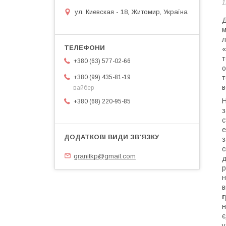
1
ул. Киевская - 18, Житомир, Україна
Д
м
л
«
т
+380 (63) 577-02-66
о
+380 (99) 435-81-19
т
в
вайбер
Н
+380 (68) 220-95-85
з
с
е
з
с
granitkp@gmail.com
д
р
н
в
г
н
є
у