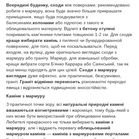
Всередині будинку, сходи
між поверхами, рекомендовано
робити з мармуру, вона буде значно більше прикрашати
приміщення, якщо буде поєднуватися з
балясинами,
колонами
або підлогою з такого ж
облицювального матеріалу. Відлиті
з бетону ступені
покривають кам'яними плитами товщиною 1-2 см. Для сходів
краще вибирати камінь
з пиляної чи бучардированной
поверхнею, для того, щоб не поскальзываться. Перед
входом, на вулиці, дуже оригінально виглядає сходи з
мармуру або граніту. Мармур, для зовнішньої обробки,
краще вибрати сорти Б'янко Каррара або Саянський, так як
інші менш підходять для цих цілей.
Сходи з мармуру
виглядає
дуже ефектно, але практичніше, безсумнівно,
граніт.
Граніт відмінно переносить
різноманітні природні
явища і відрізняється підвищеною зносостійкістю.
Каміни з мармуру
З практичної точки зору, всі
натуральні природні камені
вважаються вогнетривкими
і жароміцні, тому будь-який з
них може бути використаний при облицюванні каміна.
Любителі прекрасного не тільки вибирають
каміни з
мармуру
, але і віддають перевагу
облицьований
мармуром камінів
—
камінів з мармуровими порталами
.