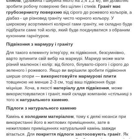
слябів
, (довжина і ширина якого на 2,4 1,2 м), він дозволяє
зробити робочу поверхню без щілин і стиків.
Граніт має
грубозернисту поверхню
від сірого до рожевого кольорів, а
діабаз - це різновид граніту чисто чорного кольору. У
широкому асортименті колірної гами граніту, не складно буде
підібрати саме той колір, який буде поєднуватися з обраним
кухонним гарнітуром.
Підвіконня з мармуру і граніту
Для такого елементу інтер'єру, як підвіконня, безсумнівно,
варто зупинити свій вибір на мармурі. Мармур може мати
різний малюнок і колір: від білого, білувато-сірого і сірого до
зеленого і рожевого. Якщо ви вирішили зробити підвіконня
ширше опори —
використовуйте мармурові плити
товщиною не менше 2-3 см, тоді ваш підвіконня буде
міцніше. Хоча, в якості
матеріалу для підвіконня
, може
використовуватися і граніт, який складе компанію «стільниці з
того ж
натурального каменю
.
Підлоги з натурального каменю
Камінь
є холодним матеріалом
, тому є деякі нюанси при
використанні його в житлових приміщеннях, зате в
нежитлових приміщеннях натуральний камінь завжди
вітається. Для
покриття підлоги застосовують граніт
. Як