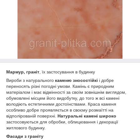
Мармур, граніт
, їх застосування в будинку
Вироби з натурального
каменю зносостійкі
і добре
переносять різні погодні умови. Камінь є природним
матеріалом і має відмінності за своїм зовнішнім виглядом,
обумовлені місцем його видобутку, до того ж всі камені
володіють естетичними достоїнствами. Краса каменя
особливо добре проявляється в своєму розмаїтті на
відполірованій поверхні.
Натуральні камені широко
застосовуються для обробки, облицювання і декорації
житлового будинку.
Фасади з граніту