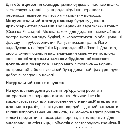
Для
облицювання фасадів
різних будівель, частіше інших,
застосовують граніт. Ця порода відмінно переносить
перепади температур і всілякі «капризи» природи.
Монументальний вигляд вашому
будинку додасть
дрібнозернистий рожевий або червоний Карельський граніт
(Сюсько-Янсаари). Можна також, для додання незвичайного,
пестренького вигляду будівлі, використовувати в облицюванні
фасаду — грубозернистий Капустинський граніт. Його
видобувають на Україні в Кіровоградській області. Для того,
щоб оточуючі оцінили ваш вишуканий смак — не потрібно
повністю
облицювати каменем будівля
,
обмежтеся
цокольним поверхом
. Габро Nero Zimbabwe — чорний
полірований, або світло сірий бучардованной фактури, дуже
добре виглядає на цоколі.
Натуральний граніт в кухнях
На кухні
, лише деякі деталі інтер'єру, слід робити з
натурального природного каменю. Найчастіше він
використовується для виготовлення стільниць.
Матеріалом
для них є граніт
, т. к. він дуже твердий і здатний витримати
всілякі випробування на міцність, які можуть надати ріжучі та
колючі предмети, а також різкі перепади температур. Для
виготовлення стільниць, найчастіше застосовують
гранітний