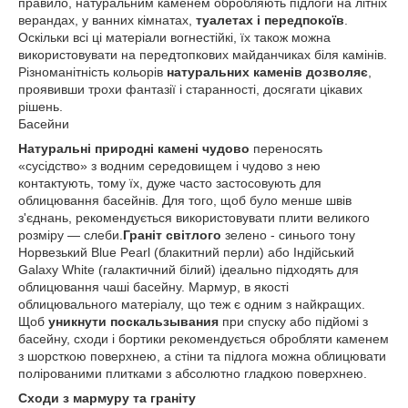
правило, натуральним каменем обробляють підлоги на літніх
верандах, у ванних кімнатах,
туалетах і передпокоїв
.
Оскільки всі ці матеріали вогнестійкі, їх також можна
використовувати на передтопкових майданчиках біля камінів.
Різноманітність кольорів
натуральних каменів дозволяє
,
проявивши трохи фантазії і старанності, досягати цікавих
рішень.
Басейни
Натуральні природні камені чудово
переносять
«сусідство» з водним середовищем і чудово з нею
контактують, тому їх, дуже часто застосовують для
облицювання басейнів. Для того, щоб було менше швів
з'єднань, рекомендується використовувати плити великого
розміру — слеби.
Граніт світлого
зелено - синього тону
Норвезький Blue Pearl (блакитний перли) або Індійський
Galaxy White (галактичний білий) ідеально підходять для
облицювання чаші басейну. Мармур, в якості
облицювального матеріалу, що теж є одним з найкращих.
Щоб
уникнути поскальзывания
при спуску або підйомі з
басейну, сходи і бортики рекомендується обробляти каменем
з шорсткою поверхнею, а стіни та підлога можна облицювати
полірованими плитками з абсолютно гладкою поверхнею.
Сходи з мармуру та граніту