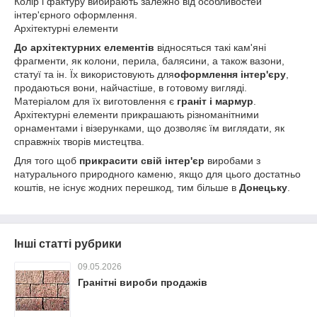
Колір і фактуру вибирають залежно від особливостей
інтер'єрного оформлення.
Архітектурні елементи
До архітектурних елементів
відносяться такі кам'яні
фрагменти, як колони, перила, балясини, а також вазони,
статуї та ін. Їх використовують для
оформлення інтер'єру
,
продаються вони, найчастіше, в готовому вигляді.
Матеріалом для їх виготовлення є
граніт і мармур
.
Архітектурні елементи прикрашають різноманітними
орнаментами і візерунками, що дозволяє їм виглядати, як
справжніх творів мистецтва.
Для того щоб
прикрасити свій інтер'єр
виробами з
натурального природного каменю, якщо для цього достатньо
коштів, не існує жодних перешкод, тим більше в
Донецьку
.
Інші статті рубрики
09.05.2026
Гранітні вироби продажів