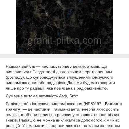
Радіоактивність — нестійкість ядер деяких атомів, що
виявляється в їх здатності до довільним перетворенням
(розпаду), що супроводжується випущенням іонізуючого
випромінювання або радіацією. Далі ми будемо говорити
лише про ту радіації, яка пов'язана з радіоактивністю.
Сумарна питома активність Аэф, Бк/кг
Радіація, або іонізуюче випромінювання (НРБУ 97 |
Радіація
граніту
) — це частинки і гамма-кванти, енергія яких досить
велика, щоб при впливі на речовину створювати іони різних
знаків. Радіацію не можна викликати за допомогою хімічних
реакцій. Усі магматичні породи діляться на класи за вмістом