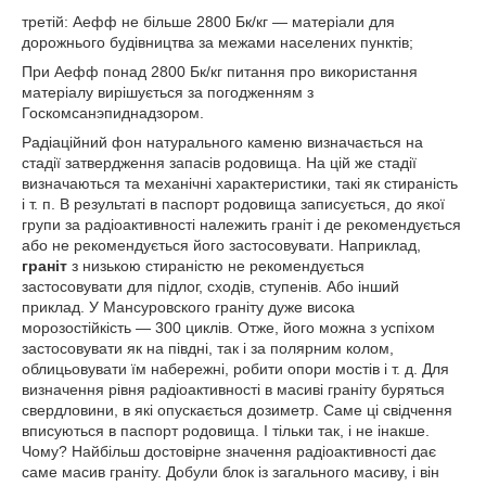
третій: Аефф не більше 2800 Бк/кг — матеріали для
дорожнього будівництва за межами населених пунктів;
При Аефф понад 2800 Бк/кг питання про використання
матеріалу вирішується за погодженням з
Госкомсанэпиднадзором.
Радіаційний фон натурального каменю визначається на
стадії затвердження запасів родовища. На цій же стадії
визначаються та механічні характеристики, такі як стираність
і т. п. В результаті в паспорт родовища записується, до якої
групи за радіоактивності належить граніт і де рекомендується
або не рекомендується його застосовувати. Наприклад,
граніт
з низькою стираністю не рекомендується
застосовувати для підлог, сходів, ступенів. Або інший
приклад. У Мансуровского граніту дуже висока
морозостійкість — 300 циклів. Отже, його можна з успіхом
застосовувати як на півдні, так і за полярним колом,
облицьовувати їм набережні, робити опори мостів і т. д. Для
визначення рівня радіоактивності в масиві граніту буряться
свердловини, в які опускається дозиметр. Саме ці свідчення
вписуються в паспорт родовища. І тільки так, і не інакше.
Чому? Найбільш достовірне значення радіоактивності дає
саме масив граніту. Добули блок із загального масиву, і він