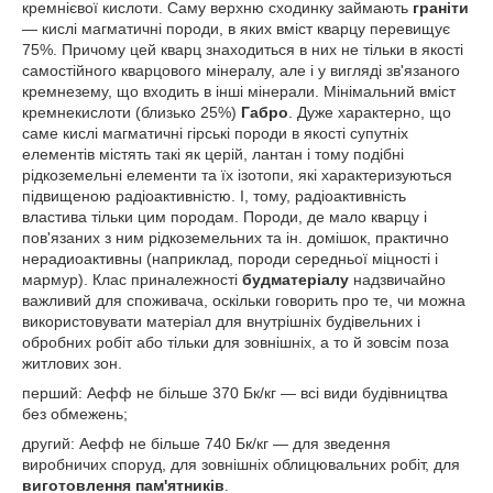
кремнієвої кислоти. Саму верхню сходинку займають
граніти
— кислі магматичні породи, в яких вміст кварцу перевищує
75%. Причому цей кварц знаходиться в них не тільки в якості
самостійного кварцового мінералу, але і у вигляді зв'язаного
кремнезему, що входить в інші мінерали. Мінімальний вміст
кремнекислоти (близько 25%)
Габро
. Дуже характерно, що
саме кислі магматичні гірські породи в якості супутніх
елементів містять такі як церій, лантан і тому подібні
рідкоземельні елементи та їх ізотопи, які характеризуються
підвищеною радіоактивністю. І, тому, радіоактивність
властива тільки цим породам. Породи, де мало кварцу і
пов'язаних з ним рідкоземельних та ін. домішок, практично
нерадиоактивны (наприклад, породи середньої міцності і
мармур). Клас приналежності
будматеріалу
надзвичайно
важливий для споживача, оскільки говорить про те, чи можна
використовувати матеріал для внутрішніх будівельних і
обробних робіт або тільки для зовнішніх, а то й зовсім поза
житлових зон.
перший: Аефф не більше 370 Бк/кг — всі види будівництва
без обмежень;
другий: Аефф не більше 740 Бк/кг — для зведення
виробничих споруд, для зовнішніх облицювальних робіт, для
виготовлення пам'ятників
.