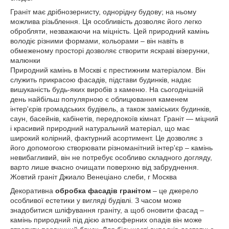
Граніт має дрібнозернисту, однорідну будову; на ньому
можлива різьблення. Ця особливість дозволяє його легко
обробляти, незважаючи на міцність. Цей природний камінь
володіє різними формами, кольорами – він навіть в
обмеженому просторі дозволяє створити яскраві візерунки,
малюнки
Природний камінь в Москві є престижним матеріалом. Він
служить прикрасою фасадів, підстави будинків, надає
вишуканість будь-яких виробів з каменю. На сьогоднішній
день найбільш популярною є облицювання каменем
інтер'єрів громадських будівель, а також заміських будинків,
саун, басейнів, кабінетів, передпокоїв кімнат. Граніт — міцний
і красивий природний натуральний матеріал, що має
широкий колірний, фактурний асортимент. Це дозволяє з
його допомогою створювати різноманітний інтер'єр – камінь
невибагливий, він не потребує особливо складного догляду,
варто лише вчасно очищати поверхню від забруднення.
Жовтий граніт Джиало Венеціано слеби, г Москва
Декоративна
обробка фасадів гранітом
– це джерело
особливої естетики у вигляді будівлі. З часом може
знадобитися шліфування граніту, а щоб оновити фасад –
камінь природний під дією атмосферних опадів він може