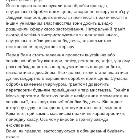
Його широко застосовували для обробки фасадів,
внутрішньої обробки приміщень, створення декору інтер'єру.
Завдяки міцності, довговічності, гігієнічності, практичності та
іншим унікальним властивостям вони досить швидко
розширили сферу свого застосування. Натуральний граніт
сьогодні успішно використовуються як для зовнішнього,
внутрішнього облицювання будівель, також з метою
виготовлення предметів інтер'єру.
Перед Вами стоїть завдання провести внутрішню або
зовнішню обробку квартири, офісу, ресторану, кафе, у цьому
разі необхідно ретельно продумати весь процес роботи,
визначитися з дизайном. Все частіше люди стали вдаватися
до нестандартного вирішення обробки приміщень. Сучасна
обробка каменем (мармуром, гранітом) дозволить
перетворити будь-яке приміщення у твір мистецтва. Граніт в
Москві протягом багатьох років є невід'ємним елементом як
зовнішньої, так і внутрішньої обробки будівель. Він надає
інтер'єру відчуття солідності, монументальності, міцності.
Крім того, цей камінь має високі практичні характеристики,
природну красу. Ось чому вироби з граніту завжди
ексклюзивні.
Вони, як правило, застосовуються в облицюванні будівель,
сходів.