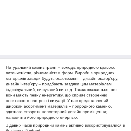
Натуральний камінь граніт – володіє природною красою,
витонченістю, різноманіттям форм. Вироби з природних
матеріалів завжди будуть ексклюзивні – дизайн екстер'єру,
дизайн інтер'єру – придбають завдяки цим матеріалам
індивідуальний, вишуканий вигляд. Також вважається, що
вони мають певну енергетику, що сприяє створенню
позитивного настрою і ситуації. У нас представлений
широкий асортимент матеріалів – природного каменю,
здатного створити неповторний дизайн приміщення;
наповнити його природною енергією.
З давніх часів природний камінь активно використовувалися в
будівельній сфері.