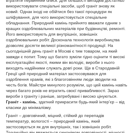
втратити первинний блиск. Для більшості випадків достатньо
використовувати спеціальні засоби, щоб граніт знову як
новий. Однак іноді не обійтися без такої процедури як
шліфування, для чого використовується спеціальне
обладнання. Природний камінь прийнято вважати одним з
кращих оздоблювальних матеріалів при будівництві, ремонті.
Його використовують для внутрішніх, зовнішніх
оздоблювальних робіт. Досконала технологія виробництва
дозволяє досягти великої різноманітності продукції. На
сьогоднішній день граніт в Москві є тим товаром, на який
завжди є попит. Тому що багато зуміли гідно оцінити ті високі
експлуатаційні якості, якими він володіє, вироби з нього
виходять надійними служать довгі роки. Ще в Стародавній
Греції цей природний матеріал застосовувався для
оздоблення храмів, які з благоговінням люди зводили на
честь богів. Майстри минулого розуміли, що цей камінь навіть
через багато років не втратить своєї привабливості. Зараз
вироби з граніту і раніше, затребувані і високо цінуються.
Граніт - камінь
, здатний прикрасити будь-який інтер'єр – від
класики до мінімалізму.
Граніт – довговічний, міцний, стійкий до перепадів
температур, вологості – природний камінь, який
застосовується як для внутрішніх, так і зовнішніх робіт.
Традиційно він вважається синонімом довговічності, міцності.