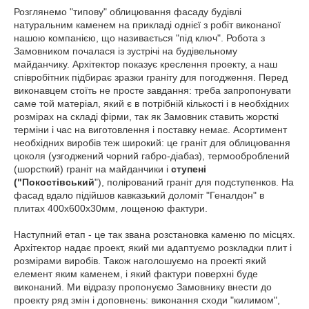
Розглянемо "типову" облицювання фасаду будівлі
натуральним каменем на прикладі однієї з робіт виконаної
нашою компанією, що називається "під ключ". Робота з
Замовником почалася із зустрічі на будівельному
майданчику. Архітектор показує креслення проекту, а наш
співробітник підбирає зразки граніту для погодження. Перед
виконавцем стоїть не просте завдання: треба запропонувати
саме той матеріал, який є в потрібній кількості і в необхідних
розмірах на складі фірми, так як Замовник ставить жорсткі
терміни і час на виготовлення і поставку немає. Асортимент
необхідних виробів теж широкий: це граніт для облицювання
цоколя (узгоджений чорний габро-діабаз), термооброблений
(шорсткий) граніт на майданчики і
ступені
("Покостівський
"), полірований граніт для подступенков. На
фасад вдало підійшов кавказький доломіт "Геналдон" в
плитах 400х600х30мм, лощеною фактури.
Наступний етап - це так звана розстановка каменю по місцях.
Архітектор надає проект, який ми адаптуємо розкладки плит і
розмірами виробів. Також наголошуємо на проекті який
елемент яким каменем, і який фактури поверхні буде
виконаний. Ми відразу пропонуємо Замовнику внести до
проекту ряд змін і доповнень: виконання сходи "килимом",