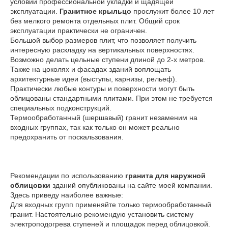
условии профессиональной укладки и щадящей
эксплуатации.
Гранитное крыльцо
прослужит более 10 лет
без мелкого ремонта отдельных плит. Общий срок
эксплуатации практически не ограничен.
Большой выбор размеров плит, что позволяет получить
интересную раскладку на вертикальных поверхностях.
Возможно делать цельные ступени длиной до 2-х метров.
Также на цоколях и фасадах зданий воплощать
архитектурные идеи (выступы, карнизы, рельеф).
Практически любые контуры и поверхности могут быть
облицованы стандартными плитами. При этом не требуется
специальных подконструкций.
Термообработанный (шершавый) гранит незаменим на
входных группах, так как только он может реально
предохранить от поскальзования.
Рекомендации по использованию
гранита для наружной
облицовки
зданий опубликованы на сайте моей компании.
Здесь приведу наиболее важные:
Для входных групп применяйте только термообработанный
гранит. Настоятельно рекомендую установить систему
электроподогрева ступеней и площадок перед облицовкой.