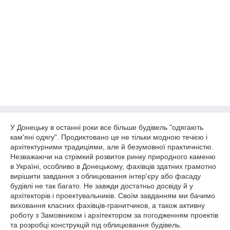
У Донецьку в останні роки все більше будівель "одягають
кам'яні одягу". Продиктовано це не тільки модною течією і
архітектурними традиціями, але й безумовної практичністю.
Незважаючи на стрімкий розвиток ринку природного каменю
в Україні, особливо в Донецькому, фахівців здатних грамотно
вирішити завдання з облицювання інтер'єру або фасаду
будівлі не так багато. Не завжди достатньо досвіду й у
архітекторів і проектувальників. Своїм завданням ми бачимо
виховання класних фахівців-гранитчиков, а також активну
роботу з Замовником і архітектором за погодженням проектів
та розробці конструкцій під облицювання будівель.