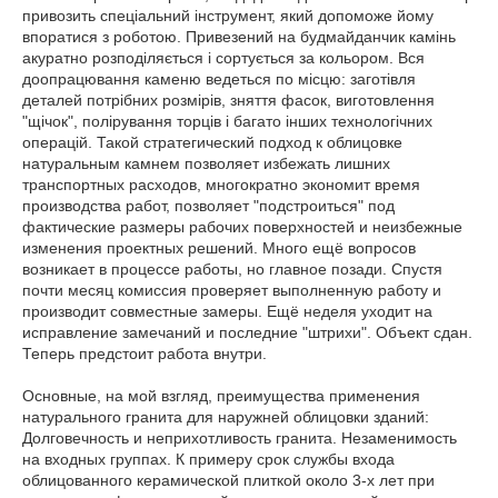
привозить спеціальний інструмент, який допоможе йому
впоратися з роботою. Привезений на будмайданчик камінь
акуратно розподіляється і сортується за кольором. Вся
доопрацювання каменю ведеться по місцю: заготівля
деталей потрібних розмірів, зняття фасок, виготовлення
"щічок", полірування торців і багато інших технологічних
операцій. Такой стратегический подход к облицовке
натуральным камнем позволяет избежать лишних
транспортных расходов, многократно экономит время
производства работ, позволяет "подстроиться" под
фактические размеры рабочих поверхностей и неизбежные
изменения проектных решений. Много ещё вопросов
возникает в процессе работы, но главное позади. Спустя
почти месяц комиссия проверяет выполненную работу и
производит совместные замеры. Ещё неделя уходит на
исправление замечаний и последние "штрихи". Объект сдан.
Теперь предстоит работа внутри.
Основные, на мой взгляд, преимущества применения
натурального гранита для наружней облицовки зданий:
Долговечность и неприхотливость гранита. Незаменимость
на входных группах. К примеру срок службы входа
облицованного керамической плиткой около 3-х лет при