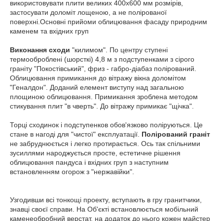
використовувати плити великих 400х600 мм розмірів,
застосувати доломіт лощеною, а не полірованої
поверхні.Основні прийоми облицювання фасаду природним
каменем та вхідних груп
Виконання сходи
"килимом". По центру ступені
термооброблені (шорсткі) 4,8 м з подступенками з сірого
граніту "Покостівський", фриз - габро-діабаз полірований.
Облицювання примикання до вітражу вікна доломітом
"Геналдон". Доданий елемент виступу над загальною
площиною облицювання. Примикання зроблена методом
стикування плит "в чверть". До вітражу примикає "щічка".
Торці сходинок і подступенков обов'язково поліруються. Це
стане в нагоді для "чистої" експлуатації.
Полірований граніт
не забруднюється і легко протирається. Ось так спільними
зусиллями народжується просте, естетичне рішення
облицювання пандуса і вхідних груп з наступним
встановленням огорож з "нержавійки".
Узгодивши всі тонкощі проекту, вступають в гру гранитчики,
знавці своєї справи. На Об'єкті встановлюється мобільний
каменеобробний верстат, на додаток до нього кожен майстер