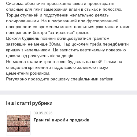
Система обеспечит просыхание швов и предотвратит
опасные для плит замерзания влаги в стыках и полостях.
Торцы ступеней и подступенки желательно делать
полированными. На шлифованной или фрезерованной
поверхности со временем может появиться ржавчина и такие
поверхности быстро "затираются" грязью.
Цоколя будівель повинні облицьовуватися гранітом
завтовшки не менше 30мм. Над цоколем треба передбачити
кришку з капельником. Це захистить вертикальну поверхню
цоколя від розлучень після дощів.
Не можна ставити граніт зовні будівель на клей! Тільки на
спеціальні кріплення з подальшою заливкою пазух
цементним розчином.
Регулярно проводите расшовку спеціальними затірки.
Інші статті рубрики
09.05.2026
Гранітні вироби продажів