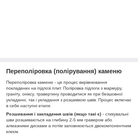
Переполіровка (полірування) каменю
Переполіровка каменю - це процес вирівнювання
покладених на підлозі плит. Поліровка підлоги з мармуру,
граніту, оніксу, травертину проводитися як при безшовної
укладанні, так і укладання з розшивкою швів. Процес включає
в себе наступні етапи:
Розшивання і закладення швів (якщо такі є)
- стикувальні
шви розшиваються на глибину 2-5 мм гравером або
алмазними дисками а потім заповнюються двокомпонентним
клеєм.