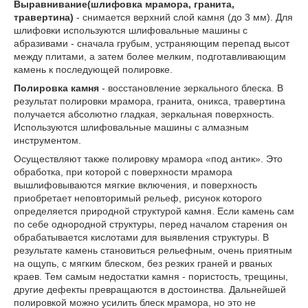
Выравнивание(шлифовка мрамора, гранита,
травертина)
- снимается верхний слой камня (до 3 мм). Для
шлифовки используются шлифовальные машины с
абразивами - сначала грубым, устраняющим перепад высот
между плитами, а затем более мелким, подготавливающим
камень к последующей полировке.
Полировка камня
- восстановление зеркального блеска. В
результат полировки мрамора, гранита, оникса, травертина
получается абсолютно гладкая, зеркальная поверхность.
Используются шлифовальные машины с алмазным
инструментом.
Осуществляют также полировку мрамора «под антик». Это
обработка, при которой с поверхности мрамора
вышлифовываются мягкие включения, и поверхность
приобретает неповторимый рельеф, рисунок которого
определяется природной структурой камня. Если камень сам
по себе однородной структуры, перед началом старения он
обрабатывается кислотами для выявления структуры. В
результате камень становиться рельефным, очень приятным
на ощупь, с мягким блеском, без резких граней и рваных
краев. Тем самым недостатки камня - пористость, трещины,
другие дефекты превращаются в достоинства. Дальнейшей
полировкой можно усилить блеск мрамора, но это не