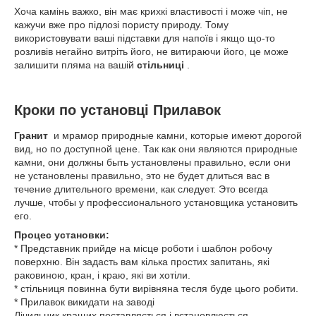
Хоча камінь важко, він має крихкі властивості і може чіп, не
кажучи вже про підлозі пористу природу. Тому
використовувати ваші підставки для напоїв і якщо що-то
розливів негайно витріть його, не витираючи його, це може
залишити пляма на вашій
стільниці
.
Кроки по установці Прилавок
Гранит
и мрамор природные камни, которые имеют дорогой
вид, но по доступной цене. Так как они являются природные
камни, они должны быть установлены правильно, если они
не установлены правильно, это не будет длиться вас в
течение длительного времени, как следует. Это всегда
лучше, чтобы у профессионального установщика установить
его.
Процес установки:
* Представник прийде на місце роботи і шаблон робочу
поверхню. Він задасть вам кілька простих запитань, які
раковиною, кран, і краю, які ви хотіли.
* стільниця повинна бути вирівняна тесля буде цього робити.
* Прилавок викидати на заводі
Лічильник кращих поставляється і встановлюється