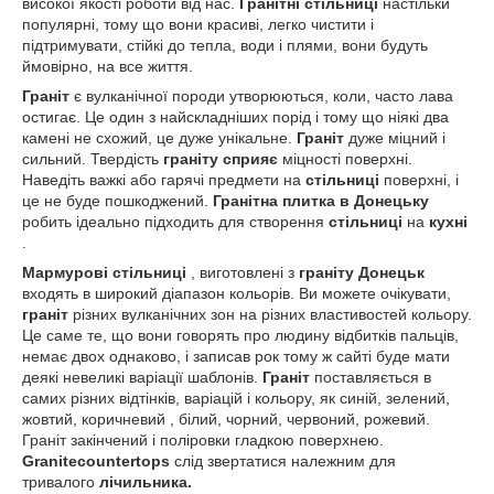
високої якості роботи від нас.
Гранітні стільниці
настільки
популярні, тому що вони красиві, легко чистити і
підтримувати, стійкі до тепла, води і плями, вони будуть
ймовірно, на все життя.
Граніт
є вулканічної породи утворюються, коли, часто лава
остигає. Це один з найскладніших порід і тому що ніякі два
камені не схожий, це дуже унікальне.
Граніт
дуже міцний і
сильний. Твердість
граніту сприяє
міцності поверхні.
Наведіть важкі або гарячі предмети на
стільниці
поверхні, і
це не буде пошкоджений.
Гранітна плитка в Донецьку
робить ідеально підходить для створення
стільниці
на
кухні
.
Мармурові стільниці
, виготовлені з
граніту Донецьк
входять в широкий діапазон кольорів. Ви можете очікувати,
граніт
різних вулканічних зон на різних властивостей кольору.
Це саме те, що вони говорять про людину відбитків пальців,
немає двох однаково, і записав рок тому ж сайті буде мати
деякі невеликі варіації шаблонів.
Граніт
поставляється в
самих різних відтінків, варіацій і кольору, як синій, зелений,
жовтий, коричневий , білий, чорний, червоний, рожевий.
Граніт закінчений і поліровки гладкою поверхнею.
Granitecountertops
слід звертатися належним для
тривалого
лічильника.