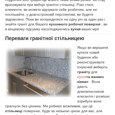
враховувати при виборі гранітні стільниці. Різні стилі,
елементи, ви можете відчувати себе розбитим, але не
поспішайте, у довгостроковій перспективі, ви будете
задоволені. Поки ви зосередитися на одну річ за один раз і
знайти граніт для Вашого
кухонного робочої поверхні
, ви
в кінцевому підсумку насолоджуючись
кухня
вашої мрії
Переваги гранітної стільницею
Якщо ви вирішили
купити новий
будинок або
реконструювати
існуючий виберіть
граніту
для
кухні
та ванних
кімнат
. Вони
дають
домовласникові
елегантні і розкішні
атрибути вони
прагнули без цінника. Ми робимо можливим, що це
стільниці
поверхню, буде за низькою ціною для вас, але