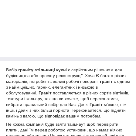
Вибір
граніту стільниці кухні
є серйозним рішенням для
будівництва або проекту реконструкції. Хоча Є багато різних
матеріалів, які роблять великі робочі поверхні,
граніт
є одним
з найміцніших, гарних, елегантних і низькою в
обслуговуванні.
Граніт
поставляється в різних сортів відтінків,
текстури і кольору, так що ви хочете, щоб переконатися,
вибрати правильний вибір для Вас. Деякі
Граніт
м'якше, ніж
інші, і деякі з них більш пориста Переконайтеся, що підняти
камінь з вагою, що відповідає вашим потребам.
Не кожна компанія буде взяти тайм-аут, щоб перевірити
плити, дані їм перед роботою установки, що немає ніяких
подряпин або тріщин.Це всього лише кілька речей, які слід