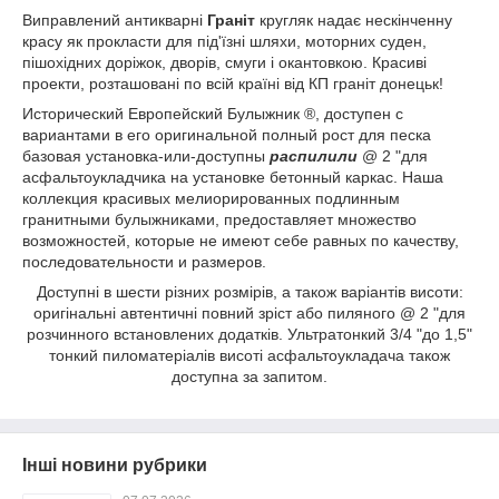
Виправлений антикварні
Граніт
кругляк надає нескінченну
красу як прокласти для під'їзні шляхи, моторних суден,
пішохідних доріжок, дворів, смуги і окантовкою. Красиві
проекти, розташовані по всій країні від КП граніт донецьк!
Исторический Европейский Булыжник ®, доступен с
вариантами в его оригинальной полный рост для песка
базовая установка-или-доступны
распилили
@ 2 "для
асфальтоукладчика на установке бетонный каркас. Наша
коллекция красивых мелиорированных подлинным
гранитными булыжниками, предоставляет множество
возможностей, которые не имеют себе равных по качеству,
последовательности и размеров.
Доступні в шести різних розмірів, а також варіантів висоти:
оригінальні автентичні повний зріст або пиляного @ 2 "для
розчинного встановлених додатків. Ультратонкий 3/4 "до 1,5"
тонкий пиломатеріалів висоті асфальтоукладача також
доступна за запитом.
Інші новини рубрики