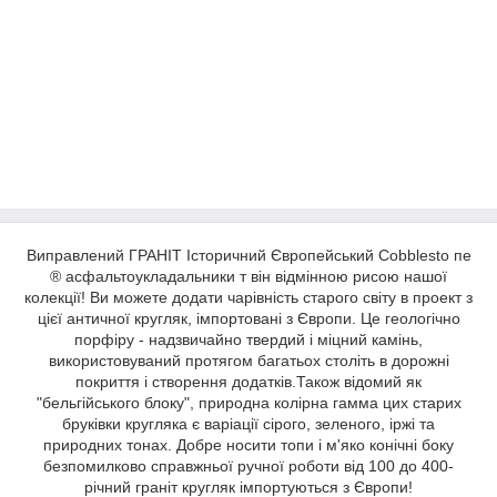
Виправлений ГРАНІТ Історичний Європейський Cobblesto пе
® асфальтоукладальники т він відмінною рисою нашої
колекції! Ви можете додати чарівність старого світу в проект з
цієї античної кругляк, імпортовані з Європи. Це геологічно
порфіру - надзвичайно твердий і міцний камінь,
використовуваний протягом багатьох століть в дорожні
покриття і створення додатків.Також відомий як
"бельгійського блоку", природна колірна гамма цих старих
бруківки кругляка є варіації сірого, зеленого, іржі та
природних тонах. Добре носити топи і м'яко конічні боку
безпомилково справжньої ручної роботи від 100 до 400-
річний граніт кругляк імпортуються з Європи!