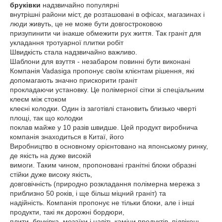
бруківки
надзвичайно популярні
внутрішні райони міст, де розташовані в офісах, магазинах і
люди живуть, це не може бути довгостроковою
призупинити чи інакше обмежити рух життя. Так граніт для
укладання тротуарної плитки робіт
Швидкість стала надзвичайно важливо.
Шаблони для взуття - незабаром повинні бути виконані
Компанія Vadasiga пропонує своїм клієнтам рішення, які
допомагають значно прискорити граніт
прокладаючи установку. Це полімерної сітки зі спеціальним
клеєм між стоком
клеєні колодки. Один із заготівлі становить близько чверті
площі, так що колодки
поклав майже у 10 разів швидше. Цей продукт виробнича
компанія знаходиться в Китаї, його
Виробництво в основному орієнтовано на японському ринку,
де якість на дуже високій
вимоги. Таким чином, пропоновані гранітні блоки образні
стійки дуже високу якість,
довговічність (природно розкладання полімерна мережа з
приблизно 50 років, і ще більш міцний граніт) та
надійність. Компанія пропонує не тільки блоки, але і інші
продукти, такі як дорожні бордюри,
плити, бруківка, мозаїки і навіть каміни продуктів, підвіконь,