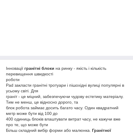
Інновації
гранітні блоки
на ринку - якість і кількість
перевищення швидкості
роботи
Pad закласти гранітні тротуари і пішохідні вулиці популярні в
усьому світі. Для
граніт - це міцний, забезпечуючи чудову естетику матеріалу.
Тим не менш, це відносно дорого, та
блок робота займає досить багато часу. Один квадратний
метр може бути від 100 до
400 одиниць блоків влаштувати витрат часу, не кажучи вже
про те, що може бути
Більш складний вибір форми або малюнка.
Гранітної