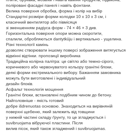
поліровані фасадні панелі і навіть фонтани.
Велика поверхня обробка, форма і колір на вибір
Стандартні розміри форми колодки 10 х 10 х 3 см, і
класичний вентилятор або півмісяця
зі зменшенням радіуса форм - 74 × 46 × 3 див.
Горизонтальна поверхня опори можна скоротити,
спалили, обробляються dantytkūju і вертикально - ущелина.
Різні технології камінь
дозволяє створювати іншому поверсі зображення витягується
відмінні відтінки. пропозиції виробника
Традиційна колірна палітра: це світло або темно-сірого,
коричневого або червонуватого кольору гранітні блоки,
деякі форми екстремального вибору. Бажанням замовника
можуть бути виготовлені і індивідуальний
дизайн блоків.
Асфальт технологія мощення
Гранітні блоки, встановлені подібним чином до бетону.
Найголовніше - якість готовий
добре išdrenuotas основою. Знаходиться на вирівняній
поверхні щебеню, який залежить від товщини
у нижній частині складу ґрунту, то це згладжується і
suvibruojama вібруючої пластини. Після
вилив пісок, який також згладжений і suvibruojamas.