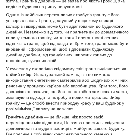
житла. Гранітна драбина — це заява про якість і розкіш, яка
виділяє будинок на ринку нерухомості.
Одним із найбільш переконливих атрибутів граніту є його
універсальність. Граніт, доступний у широкому спектрі
кольорів і візерунків, може бути адаптований до будь-якого
дизайну. Незалежно від того, чи прагнете ви до драматичного
впливу темного граніту, чи то тонкої елегантності легших
відтінків, є граніт, щоб відповідати. Крім того, граніт може бути
вирізаний і сформований, щоб відповідати будь-якому
дизайну драбини, від грандіозних, широких кривих до
простіших, сучасних ліній.
У сучасному екологічно свідомому світі граніт виділяється як
стійкий вибір. Як натуральний камінь, він не вимагає
використання синтетичних матеріалів або шкідливих хімічних
речовин у процесах кар'єра або виробництва. Крім того, його
довговічність означає, що його не потрібно замінювати часто,
зменшуючи відходи та потребу в нових матеріалах. Вибір
граніту — це спосіб внести природну красу у ваш будинок у
разі мінімізації впливу на довкілля.
Гранітна драбина
— це більше, ніж просто засіб
переміщення між підлогами; Це заява про стиль, свідчення
довговічності та мудрі інвестиції в майбутнє вашого будинку.
Він поєднує в собі вічну красу натурального каменю з