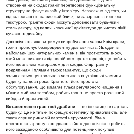
створення на сходах граніт перетворює функціональну
структуру на фокус дизайну інтер'єру. Незалежно від того, чи
відполіровані він на високий блиск, чи завершені з тоншою
текстурою, гранітні сходи можуть доповнювати будь-який
стиль декору, від величі класичної архітектури до чистих ліній
сучасного дизайну.
Довговічність, яка витримує випробування часом Крім краси,
граніт пропонує безпрецедентну довговічність. Як один із
найскладніших натуральних каменів, він протистоїть зносу,
який може виходити від постійного протектора ніг, що робить
його ідеальним матеріалом для сходів. Опір граніту
подряпинам і плямам також гарантує, що сходи
залишаються центральною частиною внутрішньої частини
будинку на довгі роки. Крім того, його простота
обслуговування, що вимагає тільки регулярного чищення з
м'яким мийним засобом, робить граніт не просто розкішний
вибір, а й практичний.
Встановлення гранітної драбини
— це інвестиція в вартість
будинку. Це не тільки покращує естетичну привабливість, але
також сприяє ринковій вартості нерухомості. Вічна
елегантність граніту в поєднанні з його довговічністю робить
його зажаданою особливістю для потенційних покупців