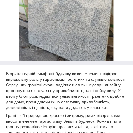
В архітектурній симфонії будинку кожен елемент відіграє
вирішальну роль у гармонізації естетики та функціональності.
Серед них гранітні сходи виділяються як шедеври дизайну,
пропонуючи як візуальну привабливість, так і стійку силу. У
цьому блогі розглядаються унікальні якості гранітних драбин
для дому, прокидаючи їхню естетичну привабливість,
довговічність і цінність, яку вони додають у власність.
Граніт, з її природною красою і хитромудрими візерунками,
вносить елемент артистизму Землі в будинок. Кожна плита
граніту розповідає історію про тисячоліття, з квітами та
текстурами, які такі ж унікальні, як і ураження. Під час