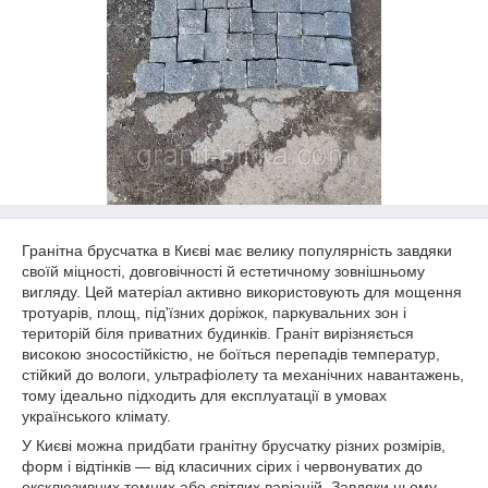
Гранітна брусчатка в Києві має велику популярність завдяки
своїй міцності, довговічності й естетичному зовнішньому
вигляду. Цей матеріал активно використовують для мощення
тротуарів, площ, під'їзних доріжок, паркувальних зон і
територій біля приватних будинків. Граніт вирізняється
високою зносостійкістю, не боїться перепадів температур,
стійкий до вологи, ультрафіолету та механічних навантажень,
тому ідеально підходить для експлуатації в умовах
українського клімату.
У Києві можна придбати гранітну брусчатку різних розмірів,
форм і відтінків — від класичних сірих і червонуватих до
ексклюзивних темних або світлих варіацій. Завдяки цьому