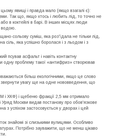
ьому явищі і правда мало (якщо взагалі є):
ми. Так що, якщо хтось і любить лід, то точно не
 або в коктейлі в барі. В інших місцях люди
й водою.
щано-сольову суміш, яка роз'їдала не тільки лід,
чна сіль, яка успішно боролася і з льодом і з
який псував асфальт і навіть контактну
чи одну проблему такої «антифриз» створював
вважаються більш екологічними, якщо це слово
 б звернути увагу ще на одне нововведення, що
М і ХКФ) і щебеню фракції 2,5 мм отримало
і Уряд Москви видав постанову про обов'язкове
на з успіхом застосовується у дворах і цей
уток знайомі зі слизькими вулицями. Особливо
атурах. Потрібно зауважити, що не менш цікаво
ти.