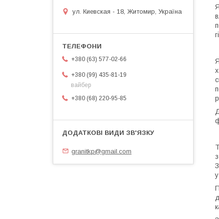
Я
ул. Киевская - 18, Житомир, Україна
в
п
г
+380 (63) 577-02-66
Я
х
+380 (99) 435-81-19
с
вайбер
п
р
+380 (68) 220-95-85
Д
ф
Т
granitkp@gmail.com
з
З
у
П
д
к