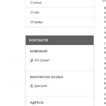
12
Статьи
В
О нас
а
у
п
Отзывы
У
а
д
КОНТАКТИ
І
е
к
Т
КП Гранит
м
д
З
п
в
Дмитрий
д
Ц
в