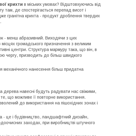
ої крихти
в міських умовах? Відштовхуючись від
у там, де спостерігається перепад висот і
, адже гранітна крихта - продукт дроблення твердих
.
док - менш абразивний. Виходячи з цих
 місцях громадського призначення з великим
тивні центри. Структура мармуру така, що він, в
свою чергу, призводить до більш швидкого
я механічного нанесення більш придатна
 а дерева навесні будуть радувати нас свіжими,
 те, що можливе її повторне використання.
зволений до використання на пішохідних зонах і
а - це і будівництво, ландшафтний дизайн,
 водоочисних заходах, при виробництві штучного