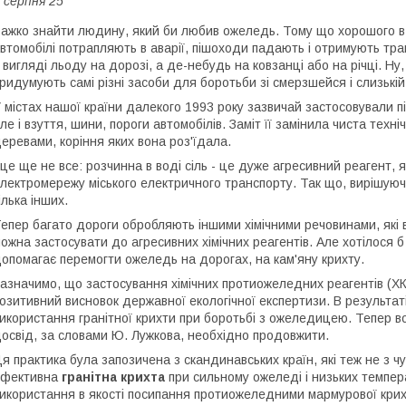
 серпня 25
ажко знайти людину, який би любив ожеледь. Тому що хорошого в ц
втомобілі потрапляють в аварії, пішоходи падають і отримують трав
 вигляді льоду на дорозі, а де-небудь на ковзанці або на річці. Ну,
ридумують самі різні засоби для боротьби зі смерзшейся і слизькі
 містах нашої країни далекого 1993 року зазвичай застосовували пі
ле і взуття, шини, пороги автомобілів. Заміт її замінила чиста техні
еревами, коріння яких вона роз'їдала.
 це ще не все: розчинна в воді сіль - це дуже агресивний реагент, 
лектромережу міського електричного транспорту. Так що, вирішую
ілька інших.
епер багато дороги обробляють іншими хімічними речовинами, які 
ожна застосувати до агресивних хімічних реагентів. Але хотілося
опомагає перемогти ожеледь на дорогах, на кам'яну крихту.
азначимо, що застосування хімічних протиожеледних реагентів (ХК
озитивний висновок державної екологічної експертизи. В результат
икористання гранітної крихти при боротьбі з ожеледицею. Тепер во
освід, за словами Ю. Лужкова, необхідно продовжити.
я практика була запозичена з скандинавських країн, які теж не з ч
ефективна
гранітна крихта
при сильному ожеледі і низьких темпер
икористання в якості посипання протиожеледними мармурової крих