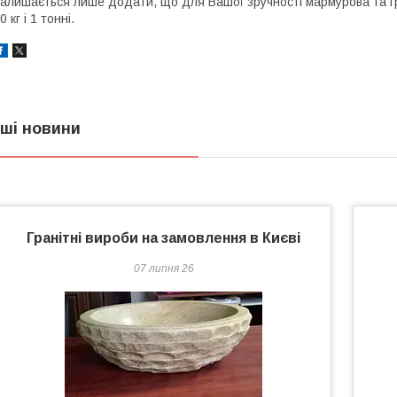
алишається лише додати, що для Вашої зручності мармурова та гра
0 кг і 1 тонні.
нші новини
Гранітні вироби на замовлення в Києві
07 липня 26