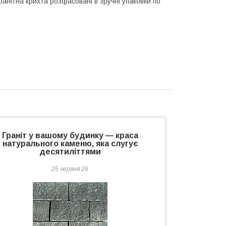
нітна крихта розфасовані в зручні упаковки по
Граніт у вашому будинку — краса
натурального каменю, яка слугує
десятиліттями
25 червня 26