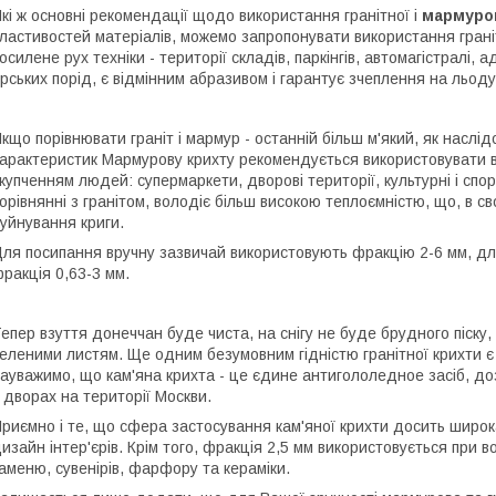
кі ж основні рекомендації щодо використання гранітної і
мармуров
ластивостей матеріалів, можемо запропонувати використання граніт
осилене рух техніки - території складів, паркінгів, автомагістралі
ірських порід, є відмінним абразивом і гарантує зчеплення на льоду
кщо порівнювати граніт і мармур - останній більш м'який, як наслі
арактеристик Мармурову крихту рекомендується використовувати в
купченням людей: супермаркети, дворові території, культурні і спор
орівнянні з гранітом, володіє більш високою теплоємністю, що, в 
уйнування криги.
ля посипання вручну зазвичай використовують фракцію 2-6 мм, дл
ракція 0,63-3 мм.
епер взуття донеччан буде чиста, на снігу не буде брудного піску,
еленими листям. Ще одним безумовним гідністю гранітної крихти є
ауважимо, що кам'яна крихта - це єдине антигололедное засіб, до
 дворах на території Москви.
риємно і те, що сфера застосування кам'яної крихти досить широк
изайн інтер'єрів. Крім того, фракція 2,5 мм використовується при
аменю, сувенірів, фарфору та кераміки.