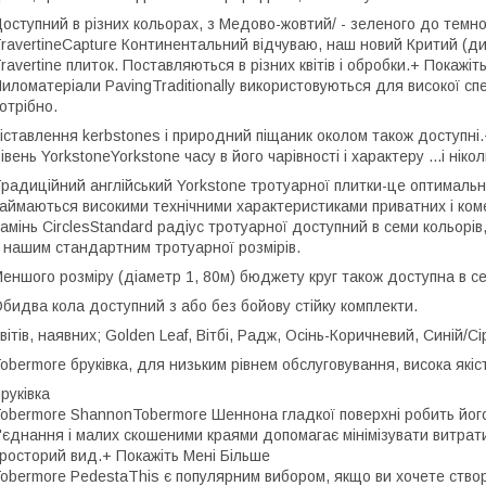
оступний в різних кольорах, з Медово-жовтий/ - зеленого до темно-
ravertineCapture Континентальний відчуваю, наш новий Критий (див
ravertine плиток. Поставляються в різних квітів і обробки.+ Покажіт
иломатеріали PavingTraditionally використовуються для високої спец
отрібно.
іставлення kerbstones і природний піщаник околом також доступні.
івень YorkstoneYorkstone часу в його чарівності і характеру ...і нік
радиційний англійський Yorkstone тротуарної плитки-це оптимальн
аймаються високими технічними характеристиками приватних і ком
амінь CirclesStandard радіус тротуарної доступний в семи кольорів,
 нашим стандартним тротуарної розмірів.
еншого розміру (діаметр 1, 80м) бюджету круг також доступна в се
бидва кола доступний з або без бойову стійку комплекти.
вітів, наявних; Golden Leaf, Вітбі, Радж, Осінь-Коричневий, Синій/С
obermore бруківка, для низьким рівнем обслуговування, висока якість
руківка
obermore ShannonTobermore Шеннона гладкої поверхні робить йог
'єднання і малих скошеними краями допомагає мінімізувати витрати
росторий вид.+ Покажіть Мені Більше
obermore PedestaThis є популярним вибором, якщо ви хочете створ