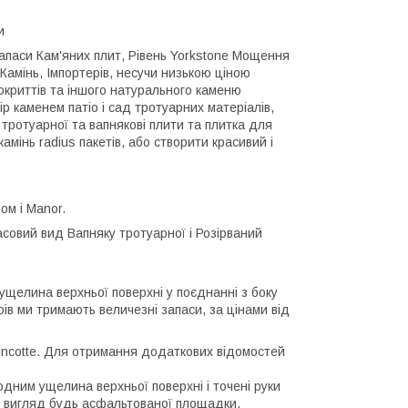
и
апаси Кам'яних плит, Рівень Yorkstone Мощення
 Камінь, Імпортерів, несучи низькою ціною
окриттів та іншого натурального каменю
р каменем патіо і сад тротуарних матеріалів,
 тротуарної та вапнякові плити та плитка для
амінь radius пакетів, або створити красивий і
ом і Manor.
асовий вид Вапняку тротуарної і Розірваний
м ущелина верхньої поверхні у поєднанні з боку
рів ми тримають величезні запаси, за цінами від
incotte. Для отримання додаткових відомостей
одним ущелина верхньої поверхні і точені руки
ій вигляд будь асфальтованої площадки.