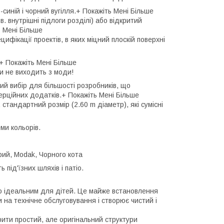
синій і чорний вугілля.+ Покажіть Мені Більше
. внутрішні підлоги розділі) або відкритий
ь Мені Більше
ифікації проектів, в яких міцний плоскій поверхні
+ Покажіть Мені Більше
оли не виходить з моди!
ий вибір для більшості розробників, що
ерційних додатків.+ Покажіть Мені Більше
 стандартний розмір (2.60 m діаметр), які сумісні
ми кольорів.
ірий, Modak, Чорного кота
 під'їзних шляхів і патіо.
о ідеальним для дітей. Це майже встановлення
 на технічне обслуговування і створює чистий і
ити простий, але оригінальний структури