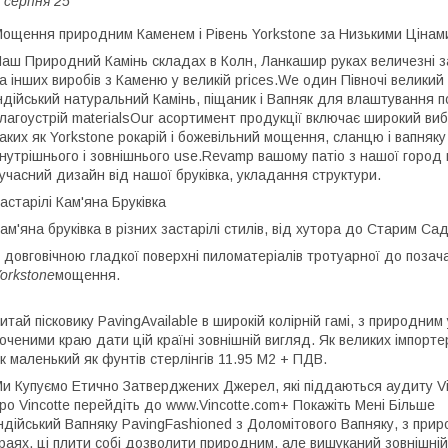
 серпня 25
ощення природним Каменем і Рівень Yorkstone за Низькими Цінам
аш Природний Камінь складах в Колн, Ланкашир руках величезні з
а інших виробів з Каменю у великій prices.We один Півночі великий
ндійський натуральний Камінь, піщаник і Вапняк для влаштування п
лагоустрій materialsOur асортимент продукції включає широкий вибі
аких як Yorkstone рокарій і божевільний мощення, сланцю і вапняку
нутрішнього і зовнішнього use.Revamp вашому патіо з нашої город к
учасний дизайн від нашої бруківка, укладання структури.
астарілі Кам'яна Бруківка
ам'яна бруківка в різних застарілі стилів, від хутора до Старим Сад
 довговічною гладкої поверхні пиломатеріалів тротуарної до позач
orkstone
мощення.
итай пісковику PavingAvailable в широкій колірній гамі, з природни
оченими краю дати цій країні зовнішній вигляд. Як великих імпорте
к маленький як фунтів стерлінгів 11.95 М2 + ПДВ.
и Купуємо Етично Затверджених Джерел, які піддаються аудиту V
ро Vincotte перейдіть до www.Vincotte.com+ Покажіть Мені Більше
ндійський Вапняку PavingFashioned з Доломітового Вапняку, з прир
раях, ці плити собі дозволити природним, але вишуканий зовнішн