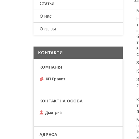
12
Статьи
М
О нас
Н
т
Отзывы
і
б
т
в
КОНТАКТИ
с
З
К
КП Гранит
З
Y
К
т
я
Дмитрий
М
п
І
к