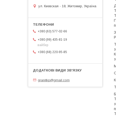
Д
ул. Киевская - 18, Житомир, Україна
T
T
П
п
+380 (63) 577-02-66
З
Р
+380 (99) 435-81-19
Т
вайбер
з
+380 (68) 220-95-85
К
з
М
О
К
granitkp@gmail.com
T
Б
T
з
п
T