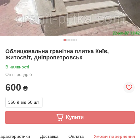
Облицювальна гранітна плитка Київ,
Житосвіт, Дніпропетровськ
В наявності
Опт і роздріб
600
₴
350 ₴
від 50 шт.
Купити
арактеристики
Доставка
Оплата
Умови повернення