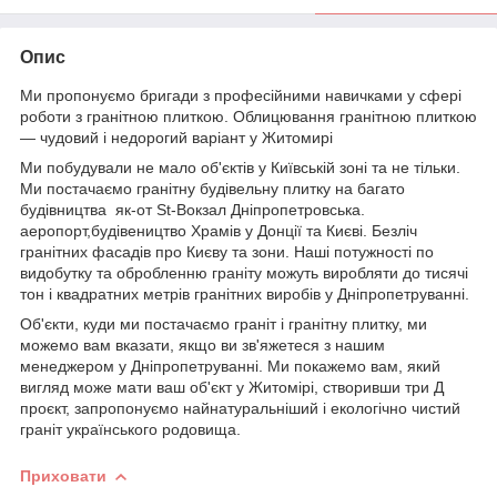
Опис
Ми пропонуємо бригади з професійними навичками у сфері
роботи з гранітною плиткою. Облицювання гранітною плиткою
— чудовий і недорогий варіант у Житомирі
Ми побудували не мало об'єктів у Київській зоні та не тільки.
Ми постачаємо гранітну будівельну плитку на багато
будівництва як-от St-Вокзал Дніпропетровська.
аеропорт,будівеництво Храмів у Донції та Києві. Безліч
гранітних фасадів про Києву та зони. Наші потужності по
видобутку та обробленню граніту можуть виробляти до тисячі
тон і квадратних метрів гранітних виробів у Дніпропетруванні.
Об'єкти, куди ми постачаємо граніт і гранітну плитку, ми
можемо вам вказати, якщо ви зв'яжетеся з нашим
менеджером у Дніпропетруванні. Ми покажемо вам, який
вигляд може мати ваш об'єкт у Житомірі, створивши три Д
проєкт, запропонуємо найнатуральніший і екологічно чистий
граніт українського родовища.
Приховати