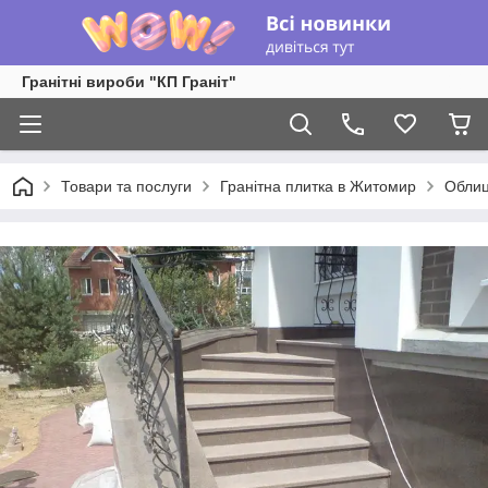
Гранітні вироби "КП Граніт"
Товари та послуги
Гранітна плитка в Житомир
Облиц