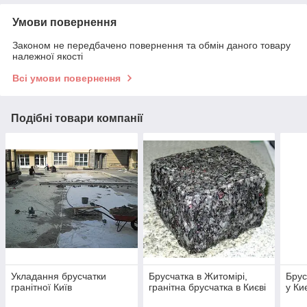
Умови повернення
Законом не передбачено повернення та обмін даного товару
належної якості
Всі умови повернення
Подібні товари компанії
Укладання брусчатки
Брусчатка в Житомірі,
Брус
гранітної Київ
гранітна брусчатка в Києві
у Ки