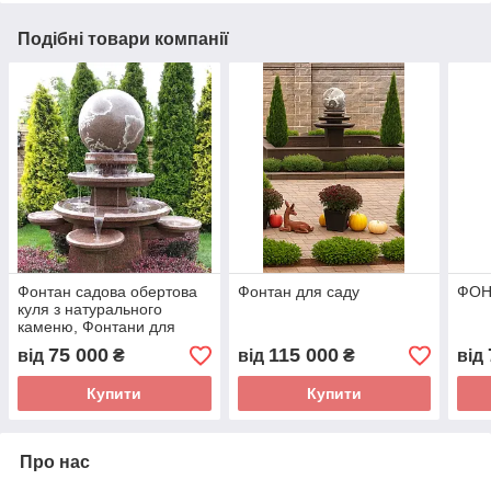
Подібні товари компанії
Фонтан садова обертова
Фонтан для саду
ФОН
куля з натурального
каменю, Фонтани для
приміщень, Фонтан
75 000
115 000
від
₴
від
₴
від
плавальна куля,
встановлення
Купити
Купити
Про нас