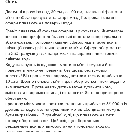
Опис
Доступні в розмірах від 30 см до 100 см, плавальні фонтани
м'яч, щоб зачаровувати та стар і млад.Поліровані кам'яні
сфери плавають на поверхні води.
Граніт плавальний фонтан сфери/шар фонтан у Житомире/
коченню сфери фонтан/плавальні фонтани сфері ідеально
збалансовані, поліровані кам'яні сфери, яка вписується в
гніздо (базовий) різі точно кривини м'яч. Сфера обертається
на 360 градусів у всіх напрямках і насправді пливе тонкою
плівкою води.
Воду накачують із під сокет, мастило м'яч і змусити його
повернути ніжно-нет ременів, без шківа, без гумових
колесах! Він працює за напрочуд низьким тиском приблизно
10 атм. Щойно почався, м'яч і далі обертається, поки вода не
вимикається. Проте навіть дитина може зупинити його,
змінювати напрямок спина, і встановити його на прискорене
обертання.
простору між м'ячем і розетки становить приблизно 8/1000th із
дюймів занадто малий будь-який мотив або дизайн можуть
бути вигравіювані. З гранітної кулі, що плавають на тиск
потоку обертової води. Цей світ, що обертається,
рекомендується для використання у головних входах,
торгових центрах, садах тощо.