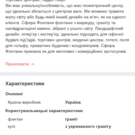
Він має унікальну/особливість, що має геометричний центр,
що ідеально збігається з центром ваги. Ми можемо травити
мапу світу або будь-який інший дизайн на м'яч, як на одного
клієнта Сфера Фонтани фонтани з мармуру, граніту та
напівдрагоцінні камені, зібрані з усього світу. Ландшафтний
дизайн, інтер'єр і екстер'єр, ідеально підходить для офісної
будівлі під'їздів, торгових центрів, медичні центри, готелі, поля
для гольфу, приватних будинків і кондомініумів. Сфера
Фонтани приємна як для житлових і комерційних застосунків.
Приховати
Характеристики
Основні
Країна виробник
Україна
Користувальницькі характеристики
фантан
граніт
кулі
з укрианского граніту