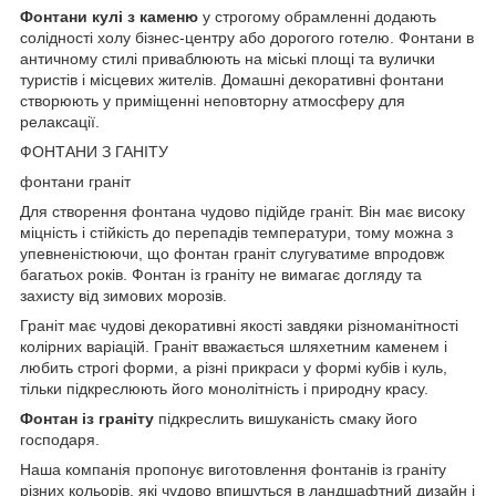
Фонтани кулі з каменю
у строгому обрамленні додають
солідності холу бізнес-центру або дорогого готелю. Фонтани в
античному стилі приваблюють на міські площі та вулички
туристів і місцевих жителів. Домашні декоративні фонтани
створюють у приміщенні неповторну атмосферу для
релаксації.
ФОНТАНИ З ГАНІТУ
фонтани граніт
Для створення фонтана чудово підійде граніт. Він має високу
міцність і стійкість до перепадів температури, тому можна з
упевненістюючи, що фонтан граніт слугуватиме впродовж
багатьох років. Фонтан із граніту не вимагає догляду та
захисту від зимових морозів.
Граніт має чудові декоративні якості завдяки різноманітності
колірних варіацій. Граніт вважається шляхетним каменем і
любить строгі форми, а різні прикраси у формі кубів і куль,
тільки підкреслюють його монолітність і природну красу.
Фонтан із граніту
підкреслить вишуканість смаку його
господаря.
Наша компанія пропонує виготовлення фонтанів із граніту
різних кольорів, які чудово впишуться в ландшафтний дизайн і