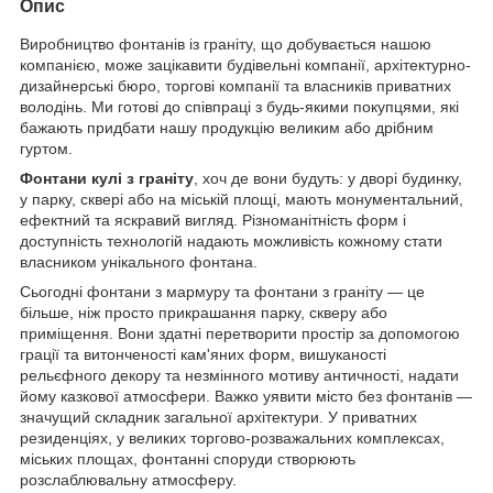
Опис
Виробництво фонтанів із граніту, що добувається нашою
компанією, може зацікавити будівельні компанії, архітектурно-
дизайнерські бюро, торгові компанії та власників приватних
володінь. Ми готові до співпраці з будь-якими покупцями, які
бажають придбати нашу продукцію великим або дрібним
гуртом.
Фонтани кулі з граніту
, хоч де вони будуть: у дворі будинку,
у парку, сквері або на міській площі, мають монументальний,
ефектний та яскравий вигляд. Різноманітність форм і
доступність технологій надають можливість кожному стати
власником унікального фонтана.
Сьогодні фонтани з мармуру та фонтани з граніту — це
більше, ніж просто прикрашання парку, скверу або
приміщення. Вони здатні перетворити простір за допомогою
грації та витонченості кам'яних форм, вишуканості
рельєфного декору та незмінного мотиву античності, надати
йому казкової атмосфери. Важко уявити місто без фонтанів —
значущий складник загальної архітектури. У приватних
резиденціях, у великих торгово-розважальних комплексах,
міських площах, фонтанні споруди створюють
розслаблювальну атмосферу.