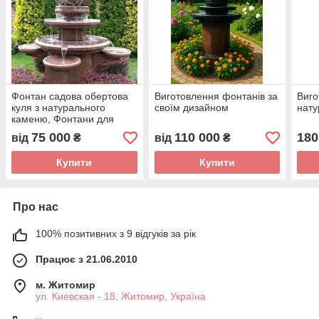
Фонтан садова обертова
Виготовлення фонтанів за
Виго
куля з натурального
своїм дизайном
нату
каменю, Фонтани для
приміщень, Фонтан
75 000
110 000
180
від
₴
від
₴
плавальна куля,
встановлення
Купити
Купити
Про нас
100% позитивних з 9 відгуків за рік
Працює з 21.06.2010
м. Житомир
ул. Киевская - 18, Житомир, Україна