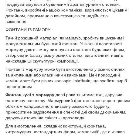
поєднуватимуться з будь-якими архітектурними стилями.
Фонтани, вироблені нашою компанією, вирізняються цікавим
дизайном, продуманою конструкцією та надійністю
виконання.
ФОНТАНИ ІЗ РАМОРУ
Такий розкішний матеріал, як мармур, зробить вишуканим і
монументальним будь-який фонтан. Унікальні властивості
мармуру дають змогу виконувати фонтани будь-яких форм,
створювати багату різь у різних стилях, виготовляти навіть
найскладніші скульптурні композиції.
Фонтан із мармуру може бути виготовлений у різних стилях,
за античними або класичними канонами. Цей природний
камінь може бути різних кольорів і відтінків, що зробить виріб
неповторним.
Фонтан кулі з мармуру
довгі роки тішитиме око, даруючи
естетичну насолоду. Мармуровий фонтан стане дорогоцінним
об'єктом ландшафтного дизайну заміського будинку,
приноситиме задоволення в спекотні дні своїм дзюрчанням,
даруючи оточенню свіжість і прохолоду.
Для виготовлення, складних конструкцій фонтана,
хитромудрих нестандартних форм, композицій, де є квіткові