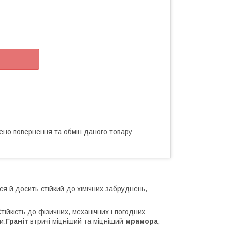
ено повернення та обмін даного товару
ся й досить стійкий до хімічних забруднень,
тійкість до фізичних, механічних і погодних
и.
Граніт
втричі міцніший та міцніший
мрамора
,