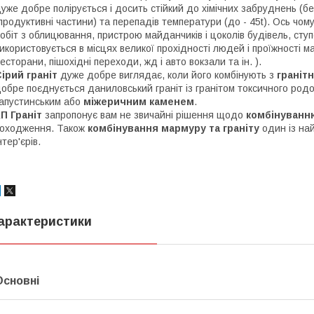
уже добре полірується і досить стійкий до хімічних забруднень (
продуктивні частини) та перепадів температури (до - 45t). Ось чо
обіт з облицювання, пристрою майданчиків і цоколів будівель, ступе
икористовується в місцях великої прохідності людей і проїжності ма
есторани, пішохідні переходи, жд і авто вокзали та ін. ).
ірий граніт
дуже добре виглядає, коли його комбінують з
граніт
обре поєднується даниловський граніт із гранітом токсичного ро
апустинським або
міжеричним каменем
.
П Граніт
запропонує вам не звичайні рішення щодо
комбінуванню
оходження. Також
комбінування мармуру та граніту
один із най
нтер'єрів.
арактеристики
Основні