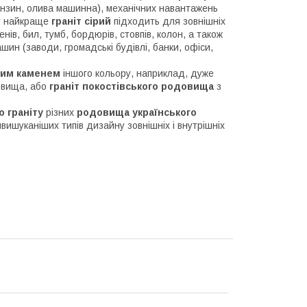
бензин, олива машинна), механічних навантажень
му найкраще
граніт сірий
підходить для зовнішніх
нів, бил, тумб, бордюрів, стовпів, колон, а також
шин (заводи, громадські будівлі, банки, офіси,
ним каменем
іншого кольору, наприклад, дуже
довища, або
граніт покостівського родовища
з
 граніту
різних
родовища українського
вишуканіших типів дизайну зовнішніх і внутрішніх