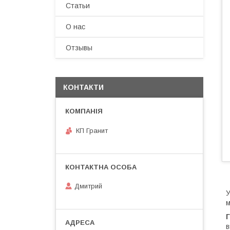
Статьи
О нас
Отзывы
КОНТАКТИ
КП Гранит
Дмитрий
У
м
Г
в