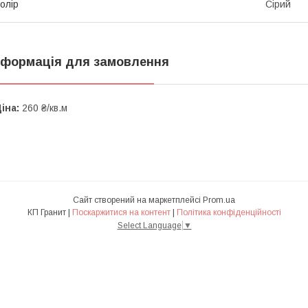
олір
Сірий
нформація для замовлення
іна:
260 ₴/кв.м
Сайт створений на маркетплейсі
Prom.ua
КП Гранит |
Поскаржитися на контент
|
Політика конфіденційності
Select Language
▼