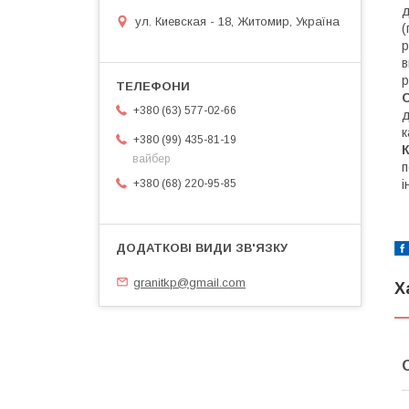
д
ул. Киевская - 18, Житомир, Україна
(
р
в
р
С
+380 (63) 577-02-66
д
к
+380 (99) 435-81-19
К
вайбер
п
+380 (68) 220-95-85
і
granitkp@gmail.com
Х