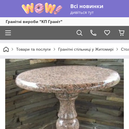
Гранітні вироби "КП Граніт"
Товари та послуги
Гранітні стільниці у Житомирі
Сто