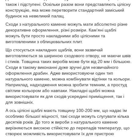
також і підступені. Оскільки разом вони представляють цілісну
конструкцію, яка може перетворити стандартний заміський
будинок на невеликий палац.
Сходи з натурального каменю можуть мати абсолютно різне
декоративне оформлення, різні розміри. Кам'яні щаблі
можуть бути просто накладними або цілісними та
виготовленими з облицювальних плит.
Що стосується накладних щаблів, вони зазвичай
виготовляються за шириною сходового отвору, не маючи швів
і стиків. Товщина таких виробів може бути від 20 мм і більшою.
Сходи в такому виконанні дуже зручні для незвичайного
оформлення драбин. Адже використовуючи один тип
натурального каменю, можна комбінувати відтінки та кольори.
Наприклад, надходження можна зробити темним, а простуд
світлим кольором або навпаки. Накладні щаблі можна
використовувати як для сходів усередині приміщення, так і
для зовнішніх.
А ось цілісні щаблі мають товщину 100-200 мм, що надає їм
особливо більшої міцності, такі сходи можуть слугувати кілька
десятків років. До того ж вироби з натурального каменю
вирізняються високою стійкістю до перепадів температур, що
створює можливість використовувати їх для пристрою