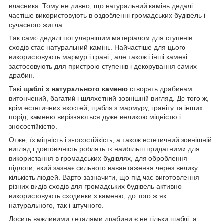
власника. Тому не дивно, що натуральний камінь дедалі
частіше використовують в оздобленні громадських будівель і
сучасного житла.
Так само дедалі популярнішим матеріалом для ступенів
сходів стає натуральний камінь. Найчастіше для цього
використовують мармур і граніт, але також і інші камені
застосовують для пристрою ступенів і декорування самих
драбин.
Такі
щаблі з натурального каменю
створять драбинам
витончений, багатий і шляхетний зовнішній вигляд. До того ж,
крім естетичних якостей, щабля з мармуру, граніту та інших
порід, каменю вирізняються дуже великою міцністю і
зносостійкістю.
Отже, їх міцність і зносостійкість, а також естетичний зовнішній
вигляд і довговічність роблять їх найбільш придатними для
використання в громадських будівлях, для оброблення
підлоги, який зазнає сильного навантаження через велику
кількість людей. Варто зазначити, що під час виготовлення
різних видів сходів для громадських будівель активно
використовують сходинки з каменю, до того ж як
натурального, так і штучного.
Досить важливими деталями драбини є не тільки щаблі, а