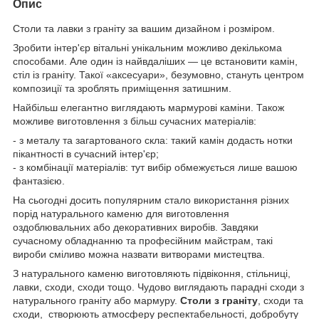
Опис
Столи та лавки з граніту за вашим дизайном і розміром.
Зробити інтер'єр вітальні унікальним можливо декількома
способами. Але один із найвдаліших — це встановити камін,
стіл із граніту. Такої «аксесуари», безумовно, стануть центром
композиції та зроблять приміщення затишним.
Найбільш елегантно виглядають мармурові каміни. Також
можливе виготовлення з більш сучасних матеріалів:
- з металу та загартованого скла: такий камін додасть нотки
пікантності в сучасний інтер'єр;
- з комбінації матеріалів: тут вибір обмежується лише вашою
фантазією.
На сьогодні досить популярним стало використання різних
порід натурального каменю для виготовлення
оздоблювальних або декоративних виробів. Завдяки
сучасному обладнанню та професійним майстрам, такі
вироби сміливо можна назвати витворами мистецтва.
З натурального каменю виготовляють підвіконня, стільниці,
лавки, сходи, сходи тощо. Чудово виглядають парадні сходи з
натурального граніту або мармуру.
Столи з граніту
, сходи та
сходи, створюють атмосферу респектабельності, добробуту