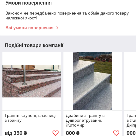
Умови повернення
Законом не передбачено повернення та обмін даного товару
належної якості
Всі умови повернення
Подібні товари компанії
Гранітні ступені, власниці
Драбини з граніту в
Гран
з граніту
Дніпропетруванні,
в Жи
Житомирі
Дніп
350
800
900
від
₴
₴