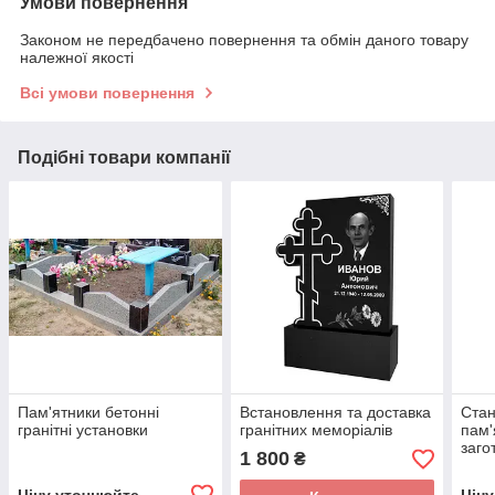
Умови повернення
Законом не передбачено повернення та обмін даного товару
належної якості
Всі умови повернення
Подібні товари компанії
Пам'ятники бетонні
Встановлення та доставка
Стан
гранітні установки
гранітних меморіалів
пам'
заго
1 800
₴