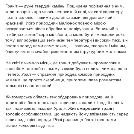
Граніт ― дуже твердий камінь.
Поширена порівняння з ним,
коли говорять про чиюсь непохитній волі, чи силі характеру.
Граніт володіє і іншими достоїнствами, він довговічний і
красивий.
Його природний малюнок повною мірою
розкривається після обробки та полірування.
Виниклий в
глибинах земної кори мільйони, а може бути і мільярди років
тому, випробувавши величезні температури і високий тиск, він
постав перед нами саме таким, ― важким, твердим і міцним,
блискучим незвичайно різноманітним структурним малюнком.
На світі є чимало місць, де граніт добувають промисловим
способом, потреба в ньому завжди була велика, чимала вона
і тепер.
Урал ― справжня природна комора природних
каменів, це просто скарбниця, приголомшлива розмаїттям
кольорів і властивостей.
Житомирська область теж обдарована природою, на її
території є багато покладів корисних копалин.
Іноді її навіть
так і називають, «малий Урал».
Житомирський граніт
володіє особливостями, що надають йому впізнаваність серед
інших видів цієї породи.
Різні родовища багаті гранітами
різних кольорів і відтінків.