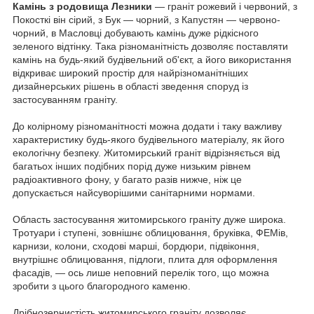
Камінь з родовища Лезники
― граніт рожевий і червоний, з
Покосткі він сірий, з Бук ― чорний, з Капустян ― червоно-
чорний, в Масловці добувають камінь дуже рідкісного
зеленого відтінку.
Така різноманітність дозволяє поставляти
камінь на будь-який будівельний об'єкт, а його використання
відкриває широкий простір для найрізноманітніших
дизайнерських рішень в області зведення споруд із
застосуванням граніту.
До колірному різноманітності можна додати і таку важливу
характеристику будь-якого будівельного матеріалу, як його
екологічну безпеку.
Житомирський граніт відрізняється від
багатьох інших подібних порід дуже низьким рівнем
радіоактивного фону, у багато разів нижче, ніж це
допускається найсуворішими санітарними нормами.
Область застосування житомирського граніту дуже широка.
Тротуари і ступені, зовнішнє облицювання, бруківка, ФЕМів,
карнизи, колони, сходові марші, бордюри, підвіконня,
внутрішнє облицювання, підлоги, плита для оформлення
фасадів, ― ось лише неповний перелік того, що можна
зробити з цього благородного каменю.
Дрібнозернистість житомирського граніту дозволяє