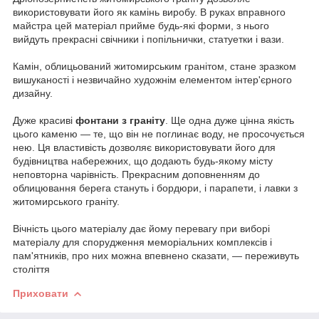
використовувати його як камінь виробу.
В руках вправного
майстра цей матеріал прийме будь-які форми, з нього
вийдуть прекрасні свічники і попільнички, статуетки і вази.
Камін, облицьований житомирським гранітом, стане зразком
вишуканості і незвичайно художнім елементом інтер'єрного
дизайну.
Дуже красиві
фонтани з граніту
.
Ще одна дуже цінна якість
цього каменю ― те, що він не поглинає воду, не просочується
нею.
Ця властивість дозволяє використовувати його для
будівництва набережних, що додають будь-якому місту
неповторна чарівність.
Прекрасним доповненням до
облицювання берега стануть і бордюри, і парапети, і лавки з
житомирського граніту.
Вічність цього матеріалу дає йому перевагу при виборі
матеріалу для спорудження меморіальних комплексів і
пам'ятників, про них можна впевнено сказати, ― переживуть
століття
Приховати