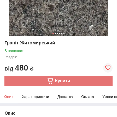
Граніт Житомирський
В наявності
Роздріб
480
від
₴
Купити
Опис
Характеристики
Доставка
Оплата
Умови п
Опис