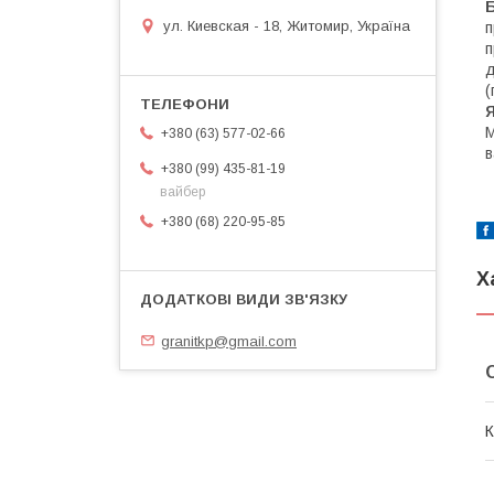
ул. Киевская - 18, Житомир, Україна
п
п
д
(
Я
М
+380 (63) 577-02-66
в
+380 (99) 435-81-19
вайбер
+380 (68) 220-95-85
Х
granitkp@gmail.com
К