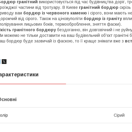
Бордюр гранітний
використовується під час будівництва доріг, тро
роїжджої частини від тротуару. В Киеве
гранітний бордюр
скрізь
риводу вам
бордюр із червоного каменю
і сірого, вони мають 
орожчий від сірого. Також на ціновуполіти
бордюр із граніту
впли
полірування лицьових боків, термооброблення, зняття фаски).
кість гранітного бордюру
бездоганно, він довговічний і не руйну
и можемо не тільки доставити на ваш будівельний об'єкт гранітні
аш бордюр буде зазвичай із фаскою, то її краще знімати вже з
вс
арактеристики
Основні
олір
Сірий