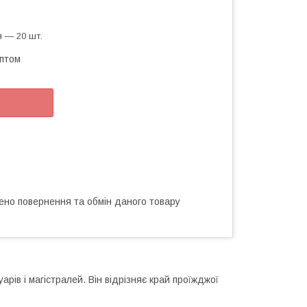
 — 20 шт.
оптом
ено повернення та обмін даного товару
рів і магістралей. Він відрізняє край проїжджої