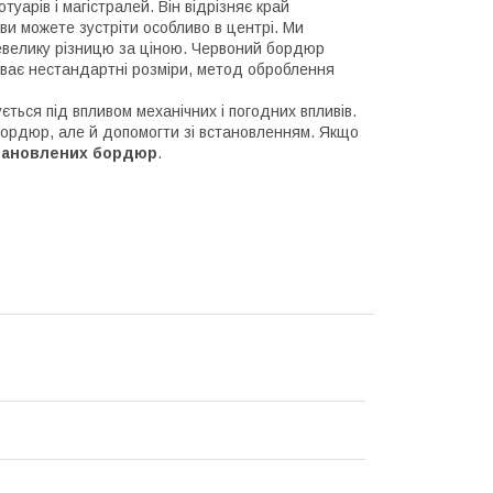
туарів і магістралей. Він відрізняє край
 ви можете зустріти особливо в центрі. Ми
невелику різницю за ціною. Червоний бордюр
ває нестандартні розміри, метод оброблення
ється під впливом механічних і погодних впливів.
 бордюр, але й допомогти зі встановленням. Якщо
тановлених бордюр
.