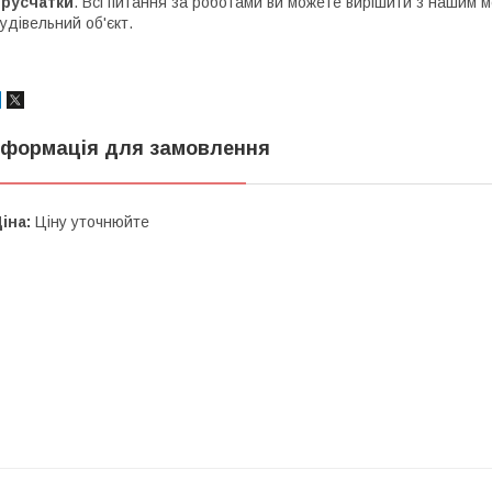
брусчатки
. Всі питання за роботами ви можете вирішити з нашим 
удівельний об'єкт.
нформація для замовлення
іна:
Ціну уточнюйте