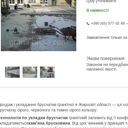
Ціну уточнюйте
В наявності
+380 (63) 577-02-66
Замовлення тільки з
Законом не передбач
належної якості
родаж і укладання брусчатки гранітної в Жиросвіт області — це о
русчатку сірого, червоного та темно-сірого кольору.
ехнологія по укладки брусчатки
гранітний залежить від її конфіг
кладатиметься
кам'яна брусковина
. Від цих чинників у принципі