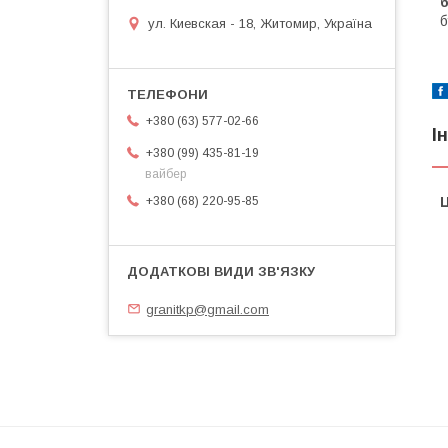
б
ул. Киевская - 18, Житомир, Україна
+380 (63) 577-02-66
І
+380 (99) 435-81-19
вайбер
+380 (68) 220-95-85
Ц
granitkp@gmail.com