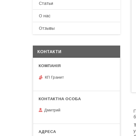
Статьи
О нас
Отзывы
КОНТАКТИ
КП Гранит
Дмитрий
П
б
Т
у