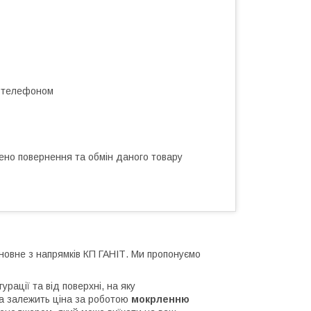
а телефоном
ено повернення та обмін даного товару
сновне з напрямків КП ГАНІТ. Ми пропонуємо
урації та від поверхні, на яку
 та залежить ціна за роботою
мокрленню