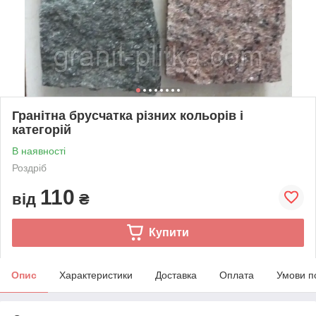
Гранітна брусчатка різних кольорів і
категорій
В наявності
Роздріб
110
від
₴
Купити
Опис
Характеристики
Доставка
Оплата
Умови п