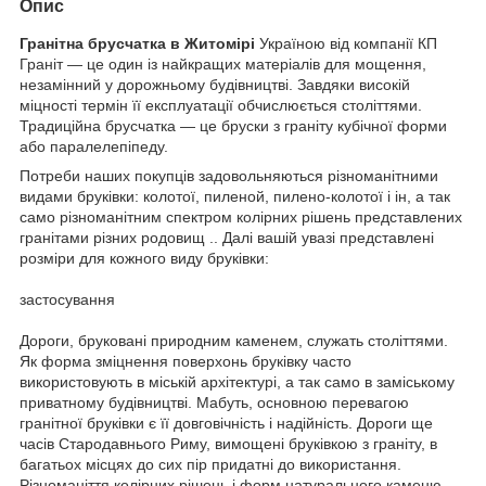
Опис
Гранітна брусчатка в Житомірі
Україною від компанії КП
Граніт — це один із найкращих матеріалів для мощення,
незамінний у дорожньому будівництві. Завдяки високій
міцності термін її експлуатації обчислюється століттями.
Традиційна брусчатка — це бруски з граніту кубічної форми
або паралелепіпеду.
Потреби наших покупців задовольняються різноманітними
видами бруківки: колотої, пиленой, пилено-колотої і ін, а так
само різноманітним спектром колірних рішень представлених
гранітами різних родовищ ..
Далі вашій увазі представлені
розміри для кожного виду бруківки:
застосування
Дороги, бруковані природним каменем, служать століттями.
Як форма зміцнення поверхонь бруківку часто
використовують в міській архітектурі, а так само в заміському
приватному будівництві.
Мабуть, основною перевагою
гранітної бруківки є її довговічність і надійність.
Дороги ще
часів Стародавнього Риму, вимощені бруківкою з граніту, в
багатьох місцях до сих пір придатні до використання.
Різноманіття колірних рішень і форм натурального каменю