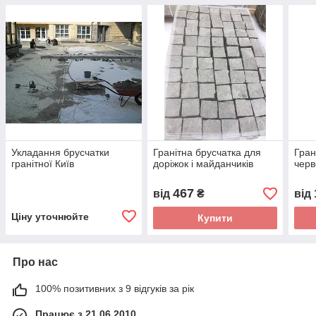
Укладання брусчатки
Гранітна брусчатка для
Гран
гранітної Київ
доріжок і майданчиків
черв
467
від
₴
від
Ціну уточнюйте
Купити
Про нас
100% позитивних з 9 відгуків за рік
Працює з 21.06.2010