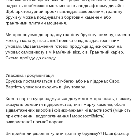
надають необмежені можливості в ландшафтному дизайні.
Щоб архітектурний проект виглядав завершеним, гранітну
бруківку можна поєднувати з бортовим каменем або
гранітними плитами мощення.
Ми пропонуємо до продажу гранітну бруківку: пиляну, пилено-
колоту і колоту, якість якої повністю відповідає технічним
умовам.
Відвантаження готової продукції здійснюється на
умовах самовивозу з м
Кам'яний віск, сів.
Гранітний кар'єр.
Схема проїзду до складу.
Упаковка і документація
Бруківка поставляється в біг-бегах або на піддонах Євро.
Вартість упаковки входить в ціну товару.
Кожна партія супроводжується документом про якість, в якому
вказують реквізити підприємства, тип і марку каменів, обсяг
відвантажених виробів і фізико-механічні властивості (міцність
при стисненні, водопоглинання і морозостійкість)
використаної гірської породи.
Ви прийняли рішення купити гранітну бруківку?!
Наші фахівці