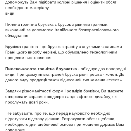
допоможуть Вам підібрати колірні рішення і оцінити обсяг
необхідного матеріалу.
види
Пиляна гранітна бруківка є брусок з рівними гранями,
виконаний за допомогою італійського блокораспіловочного
обладнання.
Бруківка гранітна - це брусок з граніту з опуклими частинами.
Грані цього виробу нерівні, що обумовлено технологічним
процесом виготовлення.
Пилено-колота гранітна брусчатка
- об'єднує два попередні
види.
При цьому кілька граней бруска рівні, решта - колоті.
До
даного виду продукції також віднесений тип каменю «скеля»
Завдяки різноманітності форм і розмірів бруківки, Ви зможете
створювати справжні шедеври ландшафтного дизайну, які
прослужать довгі роки.
Не забувайте, про те, що перед науковістю необхідно
підготувати підставу ділянки.
Розрахувати обсяг щебеню,
необхідного для щебеневої основи при мощенні доріжок Вам
допоможе