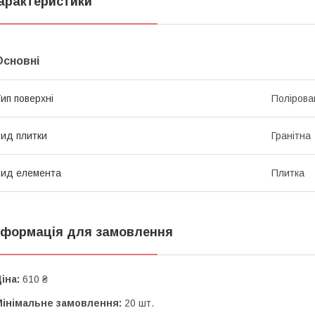
арактеристики
Основні
ип поверхні
Полірова
ид плитки
Гранітна
ид елемента
Плитка
нформація для замовлення
іна:
610 ₴
Мінімальне замовлення:
20 шт.