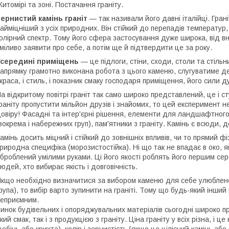
итомірі та зоні. Постачання граніту.
ернистий камінь граніт
— так називали його давні італійці. Гран
айміцніший з усіх природних. Він стійкий до перепадів температу
олірний спектр. Тому його сфера застосування дуже широка, від вн
міливо заявити про себе, а потім ще й підтвердити це за року.
Усередині приміщень
— це підлоги, стіни, сходи, столи та стільн
апрямку грамотно виконана робота з цього каменю, слугуватиме деся
 краса, і стиль, і показник смаку господаря приміщення, його сили д
а відкритому повітрі граніт так само широко представлений, це і с
раніту пропустити мільйон друзів і знайомих, то цей експеримент н
овіру! Фасадні та інтер'єрні рішення, елементи для ландшафтного
зокрема і набережних груп), пам'ятники з граніту. Камінь є всюди, 
амінь досить міцний і стійкий до зовнішніх впливів, чи то прямий ф
риродна специфіка (морозистостійка). Ні що так не впадає в око, як
броблений умілими руками. Ці його якості роблять його першим сер
юдей, хто вибирає якість і довговічність.
кщо необхідно визначитися за вибором каменю для себе улюбленог
рупа), то вибір варто зупинити на граніті. Тому що будь-який інши
еприємним.
инок будівельних і опоряджувальних матеріалів сьогодні широко п
кий смак, так і з продукцією з граніту. Ціна граніту у всіх різна, і 