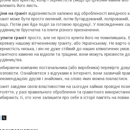
ебінь або крихта), колір і зернистість (якщо це цілісний камінь або
алежить його якість.
іни на граніт
відрізняються залежно від обробленості вихідного к
раніт може бути просто пиляний, потім бутардований, полірований
ощо. Потім уже йде поділ за готовою продукції. У повсякденних са
удівництві брусчатка та плити різного призначення.
упити граніт
просто, але не просто купити його не помилившись.
еревагу нашому вітчизняному граніту, або Українському. Не варто 
ернистість низька, і він не дуже стійкий до наших кліматичних умов
ранітного каменю на відколи та тріщини, вони можуть призвести д
удівництва.
ибираючи компанію постачальника (або виробника) перевірте докум
озповісти. Ознайомтеся з відгуками в Інтернеті, вони зазвичай пр
екомендацією друзів і знайомих, на слово яких можна покластися.
раніт завдяки своїм властивостям на сьогодні займає провідні позиці
толіття, у разі правильного оброблення та грамотного використання.
ибирають ті, хто хоче залишити про себе в історії пам'ять на повіки.