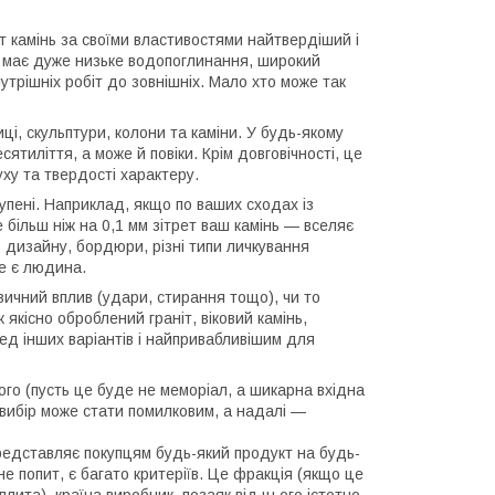
іт камінь за своїми властивостями найтвердіший і
р, має дуже низьке водопоглинання, широкий
утрішніх робіт до зовнішніх. Мало хто може так
иці, скульптури, колони та каміни. У будь-якому
тиліття, а може й повіки. Крім довговічності, це
уху та твердості характеру.
тупені. Наприклад, якщо по ваших сходах із
е більш ніж на 0,1 мм зітрет ваш камінь — вселяє
 дизайну, бордюри, різні типи личкування
де є людина.
ізичний вплив (удари, стирання тощо), чи то
 якісно оброблений граніт, віковий камінь,
ед інших варіантів і найпривабливішим для
о (пусть це буде не меморіал, а шикарна вхідна
й вибір може стати помилковим, а надалі —
редставляє покупцям будь-який продукт на будь-
це не попит, є багато критеріїв. Це фракція (якщо це