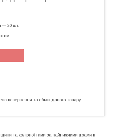
 — 20 шт.
оптом
ено повернення та обмін даного товару
овщини та колірної гами за найнижчими црами в