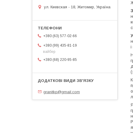
Ж
ул. Киевская - 18, Житомир, Україна
З
н
к
с
+380 (63) 577-02-66
н
+380 (99) 435-81-19
і
вайбер
Н
+380 (68) 220-95-85
г
д
(
К
п
о
granitkp@gmail.com
л
Я
г
н
Р
я