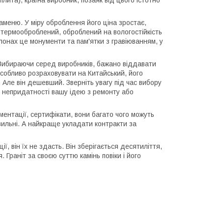
 плита), країна виробник, позаяк від цього істотно
аменю. У міру оброблення його ціна зростає,
, термооброблений, оброблений на вологостійкість
лонах це монументи та пам'ятки з гравіюванням, у
 Вибираючи серед виробників, бажано віддавати
особливо розраховувати на Китайський, його
. Але він дешевший. Зверніть увагу під час вибору
о непридатності вашу ідею з ремонту або
ентації, сертифікати, вони багато чого можуть
авильні. А найкраще укладати контракти за
ї, він їх не здасть. Він зберігається десятиліття,
 Граніт за своєю суттю камінь повіки і його