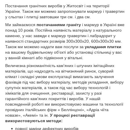
Постачання гранітних виробів у Житосвіт і на території
України. Також ми можемо запропонувати мармур і травертин
у сльотах і плитці завтовшки три см. і два см.
Ми займаємося
постачаннями граніту
і мармур в Україні вже
понад 10 років. Постійна наявність матеріалу з натурального
каменю, у нас завжди є мармур травертин і лабрадорит у
наявності стандартних розмірів 300х300х20, 600х300х30 мм.
Також ми можемо надати вам послуги за
укладання плитки
на вашому будівельному об'єкті або установці стільниці у вас
у ванній кімнаті або підвіконня у вітальні.
Величезна різноманітність кам'яних і штучних імітаційних
матеріалів, що надходять на вітчизняний ринок, суворий
клімат і складні умови експлуатації вимагають залучення
фахівців під час вибору матеріалу, методів укладання, вибору
супутніх матеріалів, а також під час вибору технологій і
хімікатів для очищення, реставрації, захисту у разі
гарантійного кам'яних покриттів і виробів. У нашій
повсякденній роботі ми використовуємо машини та технології
провідних італійських фірм « Беллінцоні», «Адріа чіїта
новазе», «Акемі» та ін.
У процесі реставрації
використовуються методи:
повної заміни дефектних виробів