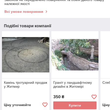
належної якості
Всі умови повернення
Подібні товари компанії
Камінь тротуарний продаж
Граніт у ландшафтному
Сляб
у Житмир
дизайні в Житомірі
350
₴
Ціну уточнюйте
Цін
Купити