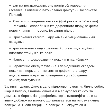
заміна постраждалих елементів облицювання
(вставка) з імітацією патинованої фактури (Посольство
Польщі)
Хімічного очищення каменю (фабрика «Бабаївська»)
— Механічні способи зняття дефектного шару, зокрема
перетинання — переполірування підлог.
Просочення свіжого шару каменю зміцнювальними
складами
кристалізація з підвищенням його експлуатаційних
властивостей у кілька разів.
Нанесення декоративних покриттів під «блиск»
Гарантійне обслуговування з періодичним оглядом
покриття, перманентне зняття дефектного шару,
відновлення покриттів, очищення від забруднень,
захист, полірування.
Заливні підлоги. Дуже модне підлогове покриття. Являє собою
шар із бетону, з наповнювачем із мармурової крихти та
домішкою барвників гідрофобизаторів, пластифікаторів та
інших добавок на вимогу, що заливається на готову вихідну
поверхню. Після твердіння поверхня шліфується й