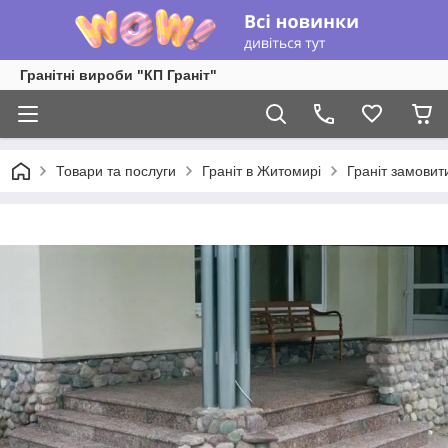
Гранітні вироби "КП Граніт"
Товари та послуги
Граніт в Житомирі
Граніт замови