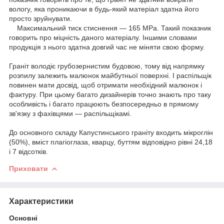
вологу, яка проникаючи в будь-який матеріал здатна його
просто зруйнувати.
Максимальний тиск стиснення ― 165 MPa.
Такий показник
говорить про міцність даного матеріалу.
Іншими словами
продукція з нього здатна довгий час не міняти свою форму.
Граніт володіє грубозернистим будовою, тому від напрямку
розпилу залежить малюнок майбутньої поверхні.
І распільщік
повинен мати досвід, щоб отримати необхідний малюнок і
фактуру.
При цьому багато дизайнерів точно знають про таку
особливість і багато працюють безпосередньо в прямому
зв'язку з фахівцями ― распільщікамі.
До основного складу Капустинського граніту входить мікроглін
(50%), вміст плагіоглаза, кварцу, буттям відповідно рівні 24,18
і 7 відсотків.
Приховати
Характеристики
Основні