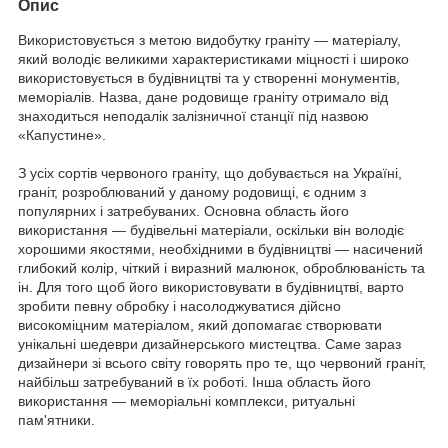
Опис
Використовується з метою видобутку граніту ― матеріалу,
який володіє великими характеристиками міцності і широко
використовується в будівництві та у створенні монументів,
меморіалів.
Назва, дане родовище граніту отримало від
знаходиться неподалік залізничної станції під назвою
«Капустине».
З усіх сортів червоного граніту, що добувається на Україні,
граніт, розроблюваний у даному родовищі, є одним з
популярних і затребуваних.
Основна область його
використання ― будівельні матеріали, оскільки він володіє
хорошими якостями, необхідними в будівництві ― насичений
глибокий колір, чіткий і виразний малюнок, оброблюваність та
ін. Для того щоб його використовувати в будівництві, варто
зробити певну обробку і насолоджуватися дійсно
високоміцним матеріалом,
який допомагає створювати
унікальні шедеври дизайнерського мистецтва.
Саме зараз
дизайнери зі всього світу говорять про те, що червоний граніт,
найбільш затребуваний в їх роботі.
Інша область його
використання ― меморіальні комплекси, ритуальні
пам'ятники.