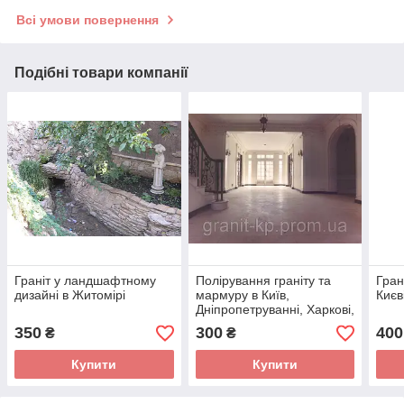
Всі умови повернення
Подібні товари компанії
Граніт у ландшафтному
Полірування граніту та
Гран
дизайні в Житомірі
мармуру в Київ,
Києв
Дніпропетруванні, Харкові,
Київ
350
300
400
₴
₴
Купити
Купити