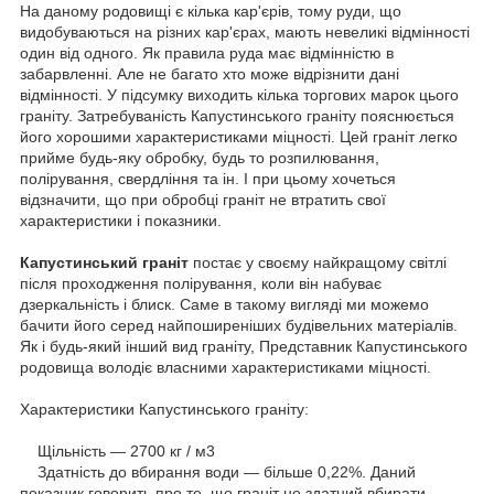
На даному родовищі є кілька кар'єрів, тому руди, що
видобуваються на різних кар'єрах, мають невеликі відмінності
один від одного.
Як правила руда має відмінністю в
забарвленні.
Але не багато хто може відрізнити дані
відмінності.
У підсумку виходить кілька торгових марок цього
граніту.
Затребуваність Капустинського граніту пояснюється
його хорошими характеристиками міцності.
Цей граніт легко
прийме будь-яку обробку, будь то розпилювання,
полірування, свердління та ін. І при цьому хочеться
відзначити, що при обробці граніт не втратить свої
характеристики і показники.
Капустинський граніт
постає у своєму найкращому світлі
після проходження полірування, коли він набуває
дзеркальність і блиск.
Саме в такому вигляді ми можемо
бачити його серед найпоширеніших будівельних матеріалів.
Як і будь-який інший вид граніту, Представник Капустинського
родовища володіє власними характеристиками міцності.
Характеристики Капустинського граніту:
Щільність ― 2700 кг / м3
Здатність до вбирання води ― більше 0,22%.
Даний
показник говорить про те, що граніт не здатний вбирати