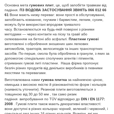
Основна мета
гумових плит
, це, щоб запобігти травмам від
падіння.
ПЗ ВОДОВА ЗАСТОСУВАННЯ ЗВІНІТЬ 066 012 66
61
Вони мають низку переваг: вони прості в обслуговуванні,
запобігають ковзанню, гнучким і барвистим, легким, сухим,
можуть бути використані впродовж тривалого
часу. Встановлюється на будь-якій поверхні з різними
методами — через контакти на піску та гравії або
склеюванням на бетоні або асфальті.
Пластини гумові
виготовлені з оброблення зношених шин легкових
автомобілів, тракторів, велосипедів та інших транспортних
засобів. По-перше, смола була оброблена в гранули, з яких за
допомогою спеціальних сполучних агентів і пігментів,
отриманих гумові литі пластини. Наша фірма пропонує
безліч різних продуктів від декількох виробників із певними
якостями та перевагами.
Виготовлювана нами
гумова плитка
за найнижчою ціною,
німецька з високою якістю й різноманітністю форм і кольорів
(наявність уточнити). Резинові плити виготовляються з
товщиною від 30 до 50 мм , так само ризик
падіння випробування по TÜV відповідно до
DIN / EN 1177:
2008
. Гумові плити також мають декоративні властивості:
вони доступні в різних кольорах чорний, зелений і червоний, і
спеціальні ряд інших 16 різних кольорів. Розміри, які ми