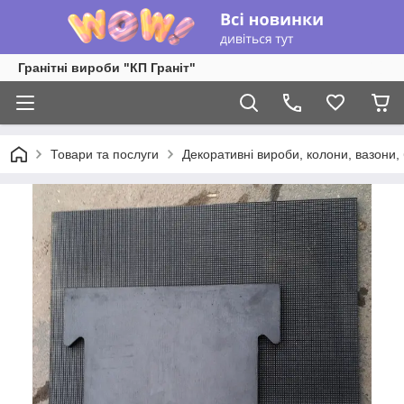
Гранітні вироби "КП Граніт"
Товари та послуги
Декоративні вироби, колони, вазони,