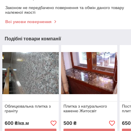
Законом не передбачено повернення та обмін даного товару
належної якості
Всі умови повернення
Подібні товари компанії
Облицювальна плитка з
Плитка з натурального
Пост
граніту
каменю Житосвіт
плит
600
500
650
₴/кв.м
₴